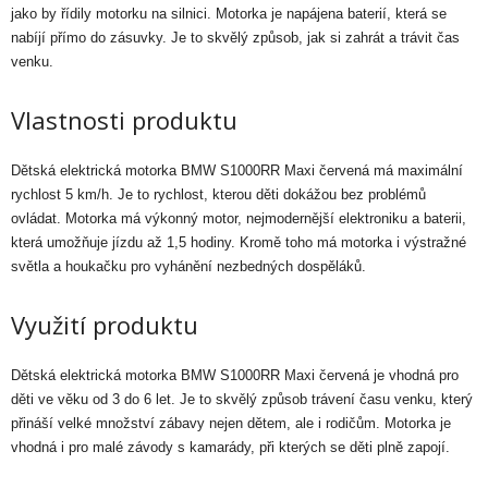
jako by řídily motorku na silnici. Motorka je napájena baterií, která se
nabíjí přímo do zásuvky. Je to skvělý způsob, jak si zahrát a trávit čas
venku.
Vlastnosti produktu
Dětská elektrická motorka BMW S1000RR Maxi červená má maximální
rychlost 5 km/h. Je to rychlost, kterou děti dokážou bez problémů
ovládat. Motorka má výkonný motor, nejmodernější elektroniku a baterii,
která umožňuje jízdu až 1,5 hodiny. Kromě toho má motorka i výstražné
světla a houkačku pro vyhánění nezbedných dospěláků.
Využití produktu
Dětská elektrická motorka BMW S1000RR Maxi červená je vhodná pro
děti ve věku od 3 do 6 let. Je to skvělý způsob trávení času venku, který
přináší velké množství zábavy nejen dětem, ale i rodičům. Motorka je
vhodná i pro malé závody s kamarády, při kterých se děti plně zapojí.