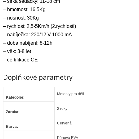
– šířka sedačky: 11-18 cm
– hmotnost: 16,5Kg
– nosnost: 30Kg
– rychlost: 2,5-5Km/h (2.rychlosti)
– nabíječka: 230/12 V 1000 mA
– doba nabíjení: 8-12h
– věk: 3-8 let
– certifikace CE
Doplňkové parametry
Motorky pro děti
Kategorie
:
2 roky
Záruka
:
Červená
Barva
:
Pěnová EVA