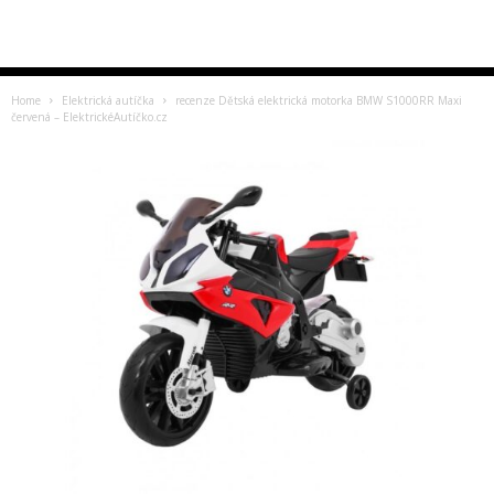
Home
Elektrická autíčka
recenze Dětská elektrická motorka BMW S1000RR Maxi
červená – ElektrickéAutíčko.cz