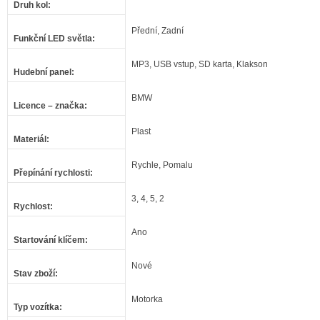
Druh kol
:
Přední, Zadní
Funkční LED světla
:
MP3, USB vstup, SD karta, Klakson
Hudební panel
:
BMW
Licence – značka
:
Plast
Materiál
:
Rychle, Pomalu
Přepínání rychlosti
:
3, 4, 5, 2
Rychlost
:
Ano
Startování klíčem
:
Nové
Stav zboží
:
Motorka
Typ vozítka
: