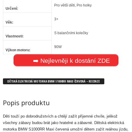
Pro větší děti, Pro holky
Určení
:
3+
Věk
:
S balančními kolečky
Vlastnosti
:
90W
Výkon motoru
:
➡️ Nejlevněji k dostání ZDE
DĚTSKÁ ELEKTRICKÁ MOTORKA BMW S1000RR MAXI ČERVENÁ – RECENZE
Popis produktu
Děti touží po dobrodružstvích a chtějí zažít příjemné chvíle, jelikož
všechny zábavy budou brát jako hratelné a zábavné. Dětská elektrická
motorka BMW S1000RR Maxi červená umožní dětem zažít reálnou jízdu,