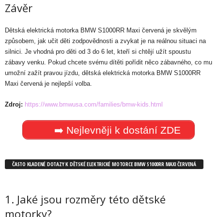
Závěr
Dětská elektrická motorka BMW S1000RR Maxi červená je skvělým
způsobem, jak učit děti zodpovědnosti a zvykat je na reálnou situaci na
silnici. Je vhodná pro děti od 3 do 6 let, kteří si chtějí užít spoustu
zábavy venku. Pokud chcete svému dítěti pořídit něco zábavného, co mu
umožní zažít pravou jízdu, dětská elektrická motorka BMW S1000RR
Maxi červená je nejlepší volba.
Zdroj:
https://www.bmwusa.com/families/bmw-kids.html
➡️ Nejlevněji k dostání ZDE
ČASTO KLADENÉ DOTAZY K DĚTSKÉ ELEKTRICKÉ MOTORCE BMW S1000RR MAXI ČERVENÁ
1. Jaké jsou rozměry této dětské
motorky?