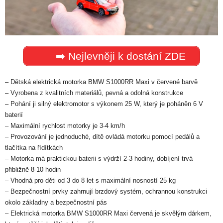
➡️ Nejlevněji k dostání ZDE
– Dětská elektrická motorka BMW S1000RR Maxi v červené barvě
– Vyrobena z kvalitních materiálů, pevná a odolná konstrukce
– Pohání ji silný elektromotor s výkonem 25 W, který je poháněn 6 V
baterií
– Maximální rychlost motorky je 3-4 km/h
– Provozování je jednoduché, dítě ovládá motorku pomocí pedálů a
tlačítka na řídítkách
– Motorka má praktickou baterii s výdrží 2-3 hodiny, dobíjení trvá
přibližně 8-10 hodin
– Vhodná pro děti od 3 do 8 let s maximální nosností 25 kg
– Bezpečnostní prvky zahrnují brzdový systém, ochrannou konstrukci
okolo základny a bezpečnostní pás
– Elektrická motorka BMW S1000RR Maxi červená je skvělým dárkem,