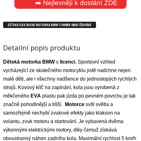
➡️ Nejlevněji k dostání ZDE
DĚTSKÁ ELEKTRICKÁ MOTORKA BMW S1000RR MAXI ČERVENÁ
Detailní popis produktu
Dětská
motorka
BMW
s
licenci
. Sportovní vzhled
vycházející ze skutečného motocyklu jistě nadchne nejen
malé děti, ale i všechny nadšence do jednostopých rychlých
strojů. Kovový klíč na zapínání, kola jsou vyrobená z
měkčeného
EVA
plastu pak jízda po pevném povrchu je tak
značně pohodlnější a tišší.
Motorce
svítí světla a
samozřejmě nechybí zvukové efekty jako klakson na
volantu, zvuk motoru a startování. Je vybavená dvěma
výkonnými elektrickými motory, díky čemuž získává
oboustranný náhon zadního kola. Maximální rychlost 5 km/h