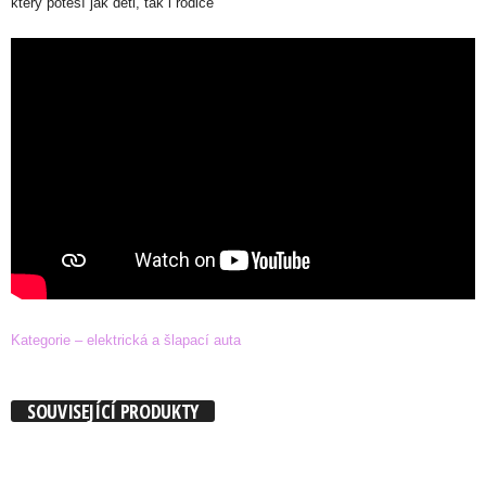
který potěší jak děti, tak i rodiče
Kategorie – elektrická a šlapací auta
SOUVISEJÍCÍ PRODUKTY