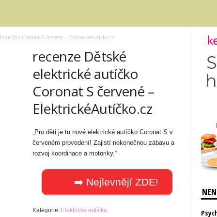
é autíčko Coronat S červené – ElektrickéAutíčko.cz
recenze Dětské
elektrické autíčko
Coronat S červené –
ElektrickéAutíčko.cz
„Pro děti je tu nové elektrické autíčko Coronat S v
červeném provedení! Zajistí nekonečnou zábavu a
rozvoj koordinace a motoriky.“
➡️ Nejlevnějí ZDE!
NENE
Kategorie:
Elektrická autíčka
Psyc