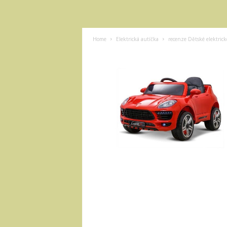
Home
Elektrická autíčka
recenze Dětské elektrick