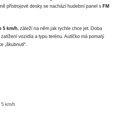
aně přístrojové desky se nachází hudební panel s
FM
o 5 km/h
, záleží na něm jak rychle chce jet. Doba
a zatížení vozidla a typu terénu. Autíčko má pomalý
e „škubnutí“.
, 5 km/h