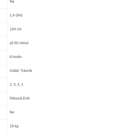
Ne
2,4 GHz
104 cm
až 60 minut
8 hodin
Asfalt, Trávník
2, 3, 4, 1
Pěnová EVA
Ne
16 kg