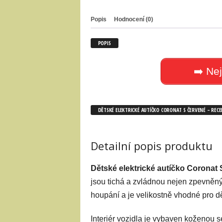
Popis
Hodnocení (0)
POPIS
➡️ Nej
DĚTSKÉ ELEKTRICKÉ AUTÍČKO CORONAT S ČERVENÉ – REC
Detailní popis produktu
Dětské elektrické autíčko Coronat 
jsou tichá a zvládnou nejen zpevněný
houpání a je velikostně vhodné pro d
Interiér vozidla je vybaven koženou