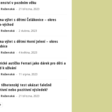
tenství v pozdním věku
 Roženská
-
21 března, 2023
a výlet s dětmi Čelákovice – okres
a-východ
 Roženská
-
2 dubna, 2023
a výlet s dětmi Horní Jelení – okres
ubice
 Roženská
-
4 května, 2023
rické autíčko Ferrari jako dárek pro děti a
 k užívání
 Roženská
-
11 srpna, 2023
 těhotenský test ukázat falešně
ivní nebo pozitivní výsledek?
 Roženská
-
21 března, 2023