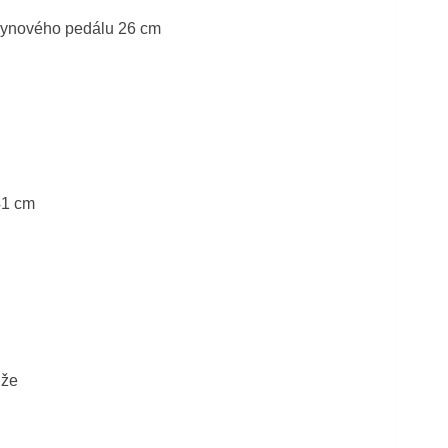
lynového pedálu 26 cm
41 cm
ůže