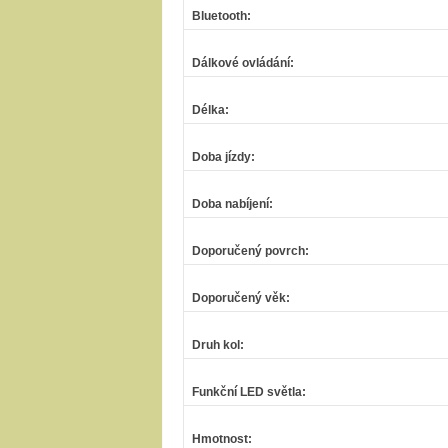
Bluetooth
:
Dálkové ovládání
:
Délka
:
Doba jízdy
:
Doba nabíjení
:
Doporučený povrch
:
Doporučený věk
:
Druh kol
:
Funkční LED světla
:
Hmotnost
: