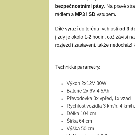
bezpečnostními pásy
. Na pravé str
rádiem a
MP3
i
SD
vstupem.
Dítě vyrazí do terénu rychlostí
od 3 d
jízdy je okolo 1-2 hodin, což závisí n
rozjezd i zastavení, takže nedochází k
Technické parametry:
Výkon 2x12V 30W
Baterie 2x 6V 4,5Ah
Převodovka 3x vpřed, 1x vzad
Rychlost vozidla 3 km/h, 4 km/h
Délka 104 cm
Šířka 64 cm
Výška 50 cm