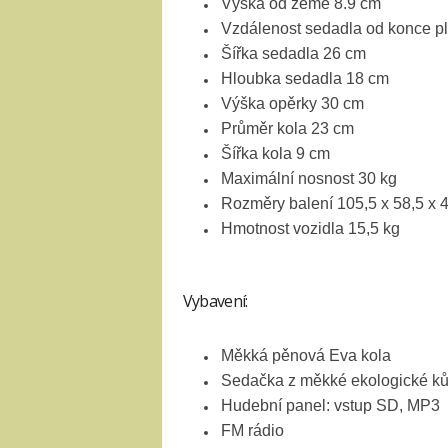
Výška od země 8.9 cm
Vzdálenost sedadla od konce p
Šířka sedadla 26 cm
Hloubka sedadla 18 cm
Výška opěrky 30 cm
Průměr kola 23 cm
Šířka kola 9 cm
Maximální nosnost 30 kg
Rozměry balení 105,5 x 58,5 x 
Hmotnost vozidla 15,5 kg
Vybavení:
Měkká pěnová Eva kola
Sedačka z měkké ekologické k
Hudební panel: vstup SD, MP3
FM rádio