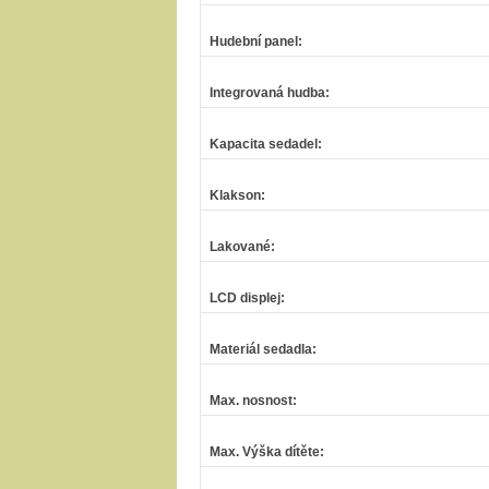
Hudební panel
:
Integrovaná hudba
:
Kapacita sedadel
:
Klakson
:
Lakované
:
LCD displej
:
Materiál sedadla
:
Max. nosnost
:
Max. Výška dítěte
: