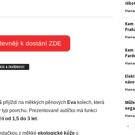
těho
Hana
Kam n
Prah
Hana
levněji k dostání ZDE
Kam n
Pard
Hana
ENZE A ZKUŠENOSTI
Elekt
návod
Hana
Může
S
přijíždí na měkkých pěnových
Eva
kolech, která
negat
 typ povrchu. Prezentované autíčko má funkci
Hana
ět
i od 1,5 do 3 let
.
 sedačkou z měkké
ekologické kůže
s