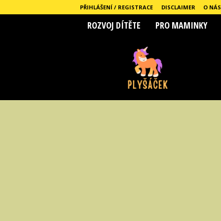
PŘIHLÁŠENÍ / REGISTRACE
DISCLAIMER
O NÁS
ROZVOJ DÍTĚTE
PRO MAMINKY
P
l
y
s
a
c
e
k
.
c
z