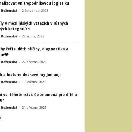
alizovat vnitropodnikovou logistiku
 Roženská
-
2 července, 2023
ly v mezilidských vztazích v různých
ých kategoriích
 Roženská
-
28 srpna, 2023
hy řeči u dětí: příčiny, diagnostika a
pie❤️
 Roženská
-
22 března, 2023
h a historie deskové hry Jumanji
 Roženská
-
13 května, 2023
í vs. těhotenství: Co znamená pro dítě a
u?
 Roženská
-
21 března, 2023