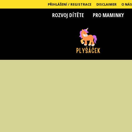
PŘIHLÁŠENÍ / REGISTRACE
DISCLAIMER
O NÁS
ROZVOJ DÍTĚTE
PRO MAMINKY
P
l
y
s
a
c
e
k
.
c
z