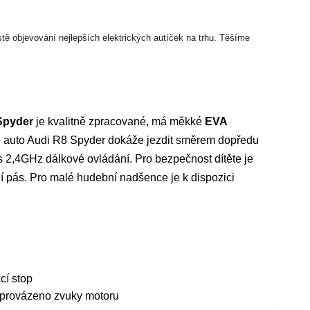
stě objevování nejlepších elektrických autíček na trhu. Těšíme
 Spyder
je kvalitně zpracované, má měkké
EVA
é auto Audi R8 Spyder dokáže jezdit směrem dopředu
s 2,4GHz dálkové ovládání. Pro bezpečnost dítěte je
 pás. Pro malé hudební nadšence je k dispozici
cí stop
doprovázeno zvuky motoru