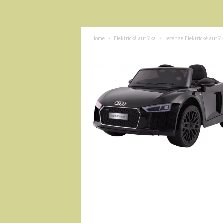
Home
Elektrická autíčka
recenze Elektrické autíč