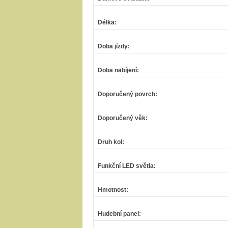
Délka
:
Doba jízdy
:
Doba nabíjení
:
Doporučený povrch
:
Doporučený věk
:
Druh kol
:
Funkční LED světla
:
Hmotnost
:
Hudební panel
: