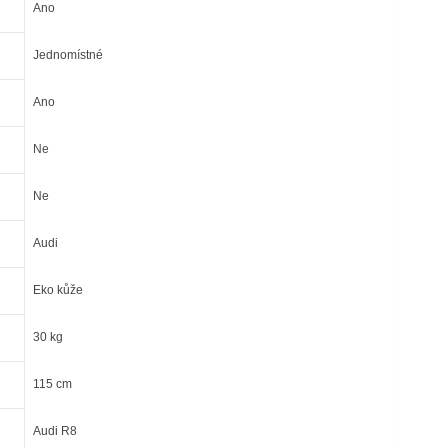
Ano
Jednomístné
Ano
Ne
Ne
Audi
Eko kůže
30 kg
115 cm
Audi R8