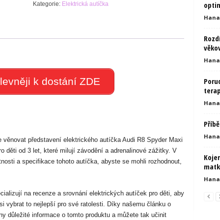
optim
Kategorie:
Elektrická autíčka
Hana
Rozdí
věkov
Hana
levněji k dostání ZDE
Poruc
tera
Hana
Příbě
Hana
 věnovat představení elektrického autíčka Audi R8 Spyder Maxi
o děti od 3 let, které milují závodění a adrenalinové zážitky. V
Kojen
osti a specifikace tohoto autíčka, abyste se mohli rozhodnout,
matk
Hana
alizují na recenze a srovnání elektrických autíček pro děti, aby
si vybrat to nejlepší pro své ratolesti. Díky našemu článku o
y důležité informace o tomto produktu a můžete tak učinit