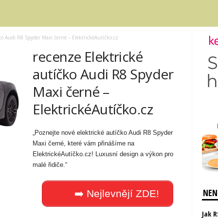
ko Audi R8 Spyder Maxi černé – ElektrickéAutíčko.cz
recenze Elektrické
autíčko Audi R8 Spyder
Maxi černé –
ElektrickéAutíčko.cz
„Poznejte nové elektrické autíčko Audi R8 Spyder
Maxi černé, které vám přinášíme na
ElektrickéAutíčko.cz! Luxusní design a výkon pro
malé řidiče.“
NENE
➡️ Nejlevnějí ZDE!
Jak 