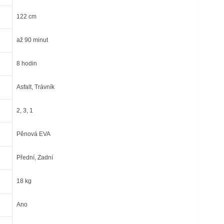
122 cm
až 90 minut
8 hodin
Asfalt, Trávník
2, 3, 1
Pěnová EVA
Přední, Zadní
18 kg
Ano