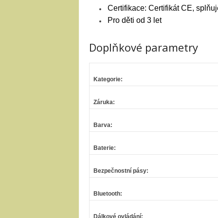
Certifikace: Certifikát CE, splň
Pro děti od 3 let
Doplňkové parametry
Kategorie
:
Záruka
:
Barva
:
Baterie
:
Bezpečnostní pásy
:
Bluetooth
:
Dálkové ovládání
: