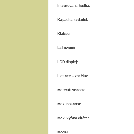
Integrovaná hudba
:
Kapacita sedadel
:
Klakson
:
Lakované
:
LCD displej
:
Licence – značka
:
Materiál sedadla
:
Max. nosnost
:
Max. Výška dítěte
:
Model
: