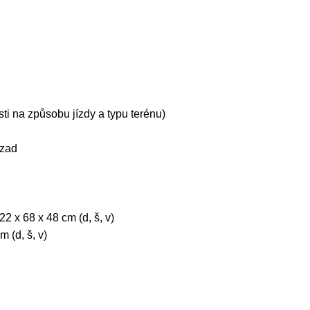
sti na způsobu jízdy a typu terénu)
vzad
2 x 68 x 48 cm (d, š, v)
 (d, š, v)