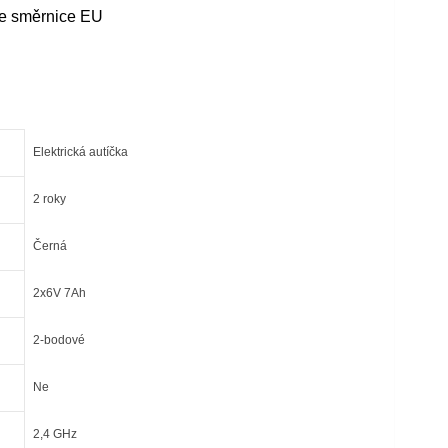
uje směrnice EU
Elektrická autíčka
2 roky
Černá
2x6V 7Ah
2-bodové
Ne
2,4 GHz