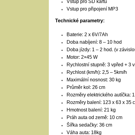
Vstup pro SD kartu
Vstup pro připojení MP3
Technické parametry:
Baterie: 2 x 6V/7Ah
Doba nabíjení: 8 – 10 hod
Doba jízdy: 1 – 2 hod. (v závislo
Motor: 2×45 W
Rychlostní stupně: 3 vpřed + 3 
Rychlost (km/h): 2,5 – 5km/h
Maximální nosnost: 30 kg
Průměr kol: 26 cm
Rozměry elektrického autíčka: 12
Rozměry balení: 123 x 63 x 35 cm
Hmotnost balení: 21 kg
Práh auta od země: 10 cm
Šířka sedačky: 36 cm
Váha auta: 18kg