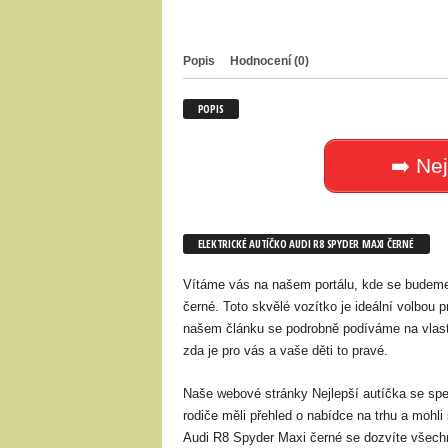
Popis
Hodnocení (0)
POPIS
➡️ Nej
ELEKTRICKÉ AUTÍČKO AUDI R8 SPYDER MAXI ČERNÉ
Vítáme vás na našem portálu, kde se budeme
černé. Toto skvělé vozítko je ideální volbou pr
našem článku se podrobně podíváme na vlastn
zda je pro vás a vaše děti to pravé.
Naše webové stránky Nejlepší autíčka se speci
rodiče měli přehled o nabídce na trhu a mohli 
Audi R8 Spyder Maxi černé se dozvíte všechn