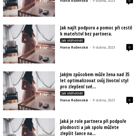
Hana Roženská
-
9 dubna, 2023
0
Jak najít podporu a pomoc při cestě
k mateřství bez partnera.
Jak otěhotnět
Hana Roženská
-
9 dubna, 2023
0
Jakým způsobem může žena nad 35
let optimalizovat svůj životní styl
pro zlepšení své...
Jak otěhotnět
Hana Roženská
-
9 dubna, 2023
0
Jaká je role partnera při podpoře
plodnosti a jak spolu můžete
zlepšit šance na...