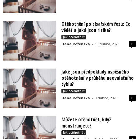
Otěhotnění po císařském řezu: Co
vědět a jaká jsou rizika?
Jak otěhotnět
Hana Roženská
-
10 dubna, 2023
0
Jaké jsou předpoklady úspěšného
otěhotnění v průběhu neovulačního
cyklu?
Jak otěhotnět
Hana Roženská
-
9 dubna, 2023
0
Můžete otěhotnět, když
menstruujete?
Jak otěhotnět