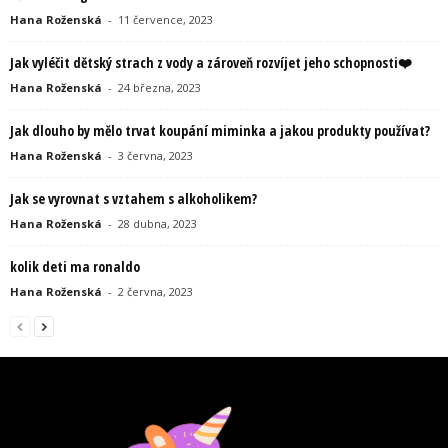
Hana Roženská
-
11 července, 2023
Jak vyléčit dětský strach z vody a zároveň rozvíjet jeho schopnosti❤️
Hana Roženská
-
24 března, 2023
Jak dlouho by mělo trvat koupání miminka a jakou produkty používat?
Hana Roženská
-
3 června, 2023
Jak se vyrovnat s vztahem s alkoholikem?
Hana Roženská
-
28 dubna, 2023
kolik deti ma ronaldo
Hana Roženská
-
2 června, 2023