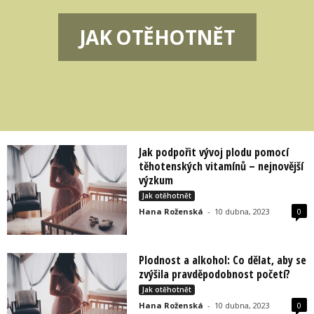
JAK OTĚHOTNĚT
Jak podpořit vývoj plodu pomocí
těhotenských vitamínů – nejnovější
výzkum
Jak otěhotnět
Hana Roženská
-
10 dubna, 2023
0
Plodnost a alkohol: Co dělat, aby se
zvýšila pravděpodobnost početí?
Jak otěhotnět
Hana Roženská
-
10 dubna, 2023
0