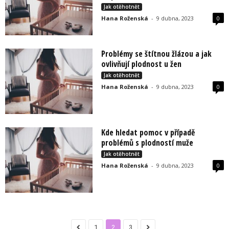
Jak otěhotnět
Hana Roženská
-
9 dubna, 2023
0
Problémy se štítnou žlázou a jak
ovlivňují plodnost u žen
Jak otěhotnět
Hana Roženská
-
9 dubna, 2023
0
Kde hledat pomoc v případě
problémů s plodností muže
Jak otěhotnět
Hana Roženská
-
9 dubna, 2023
0
1
2
3