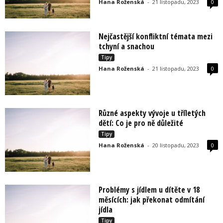
Hana Roženská
-
21 listopadu, 2023
0
Nejčastější konfliktní témata mezi
tchyní a snachou
Tipy
Hana Roženská
-
21 listopadu, 2023
0
Různé aspekty vývoje u tříletých
dětí: Co je pro ně důležité
Tipy
Hana Roženská
-
20 listopadu, 2023
0
Problémy s jídlem u dítěte v 18
měsících: jak překonat odmítání
jídla
Tipy