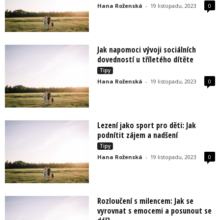
Hana Roženská
-
19 listopadu, 2023
0
Jak napomoci vývoji sociálních
dovedností u tříletého dítěte
Tipy
Hana Roženská
-
19 listopadu, 2023
0
Lezení jako sport pro děti: Jak
podnítit zájem a nadšení
Tipy
Hana Roženská
-
19 listopadu, 2023
0
Rozloučení s milencem: Jak se
vyrovnat s emocemi a posunout se