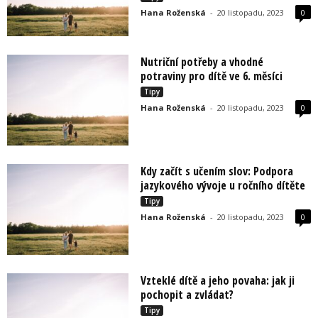
Hana Roženská
-
20 listopadu, 2023
0
Nutriční potřeby a vhodné
potraviny pro dítě ve 6. měsíci
Tipy
Hana Roženská
-
20 listopadu, 2023
0
Kdy začít s učením slov: Podpora
jazykového vývoje u ročního dítěte
Tipy
Hana Roženská
-
20 listopadu, 2023
0
Vzteklé dítě a jeho povaha: jak ji
pochopit a zvládat?
Tipy