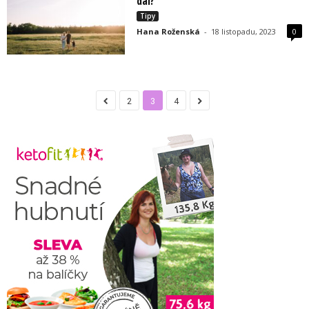
dál?
Tipy
Hana Roženská
-
18 listopadu, 2023
0
2
3
4