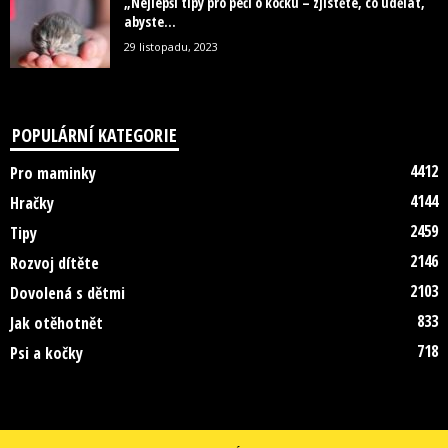
„Nejlepší tipy pro péči o kočku – zjistěte, co udělat,
abyste...
29 listopadu, 2023
POPULÁRNÍ KATEGORIE
4412
Pro maminky
4144
Hračky
2459
Tipy
2146
Rozvoj dítěte
2103
Dovolená s dětmi
833
Jak otěhotnět
718
Psi a kočky