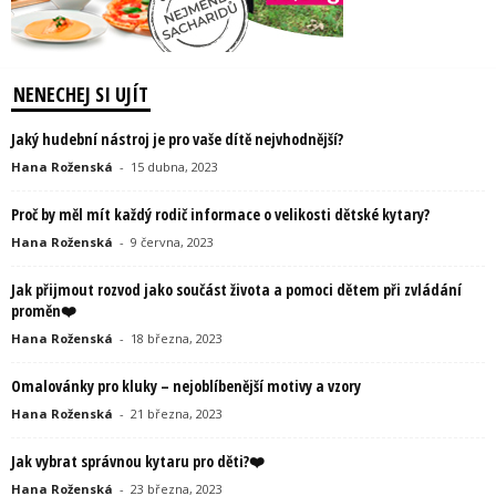
NENECHEJ SI UJÍT
Jaký hudební nástroj je pro vaše dítě nejvhodnější?
Hana Roženská
-
15 dubna, 2023
Proč by měl mít každý rodič informace o velikosti dětské kytary?
Hana Roženská
-
9 června, 2023
Jak přijmout rozvod jako součást života a pomoci dětem při zvládání
proměn❤️
Hana Roženská
-
18 března, 2023
Omalovánky pro kluky – nejoblíbenější motivy a vzory
Hana Roženská
-
21 března, 2023
Jak vybrat správnou kytaru pro děti?❤️
Hana Roženská
-
23 března, 2023