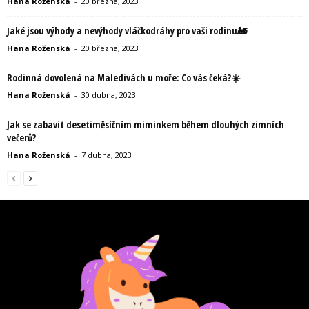
Hana Roženská
-
20 března, 2023
Jaké jsou výhody a nevýhody vláčkodráhy pro vaši rodinu🚂
Hana Roženská
-
20 března, 2023
Rodinná dovolená na Maledivách u moře: Co vás čeká?☀️
Hana Roženská
-
30 dubna, 2023
Jak se zabavit desetiměsíčním miminkem během dlouhých zimních
večerů?
Hana Roženská
-
7 dubna, 2023