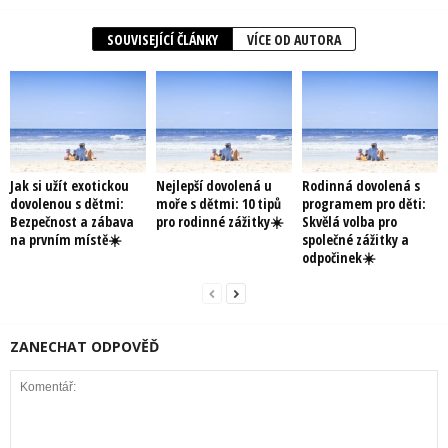
SOUVISEJÍCÍ ČLÁNKY
VÍCE OD AUTORA
Jak si užít exotickou
Nejlepší dovolená u
Rodinná dovolená s
dovolenou s dětmi:
moře s dětmi: 10 tipů
programem pro děti:
Bezpečnost a zábava
pro rodinné zážitky☀️
Skvělá volba pro
na prvním místě☀️
společné zážitky a
odpočinek☀️
ZANECHAT ODPOVĚĎ