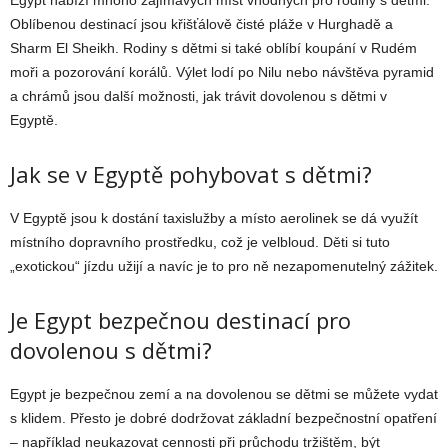
Egypt nabízí mnoho zajímavých míst vhodných pro rodiny s dětmi.
Oblíbenou destinací jsou křišťálově čisté pláže v Hurghadě a
Sharm El Sheikh. Rodiny s dětmi si také oblíbí koupání v Rudém
moři a pozorování korálů. Výlet lodí po Nilu nebo návštěva pyramid
a chrámů jsou další možnosti, jak trávit dovolenou s dětmi v
Egyptě.
Jak se v Egyptě pohybovat s dětmi?
V Egyptě jsou k dostání taxislužby a místo aerolinek se dá využít
místního dopravního prostředku, což je velbloud. Děti si tuto
„exotickou“ jízdu užijí a navíc je to pro ně nezapomenutelný zážitek.
Je Egypt bezpečnou destinací pro
dovolenou s dětmi?
Egypt je bezpečnou zemí a na dovolenou se dětmi se můžete vydat
s klidem. Přesto je dobré dodržovat základní bezpečnostní opatření
– například neukazovat cennosti při průchodu tržištěm, být