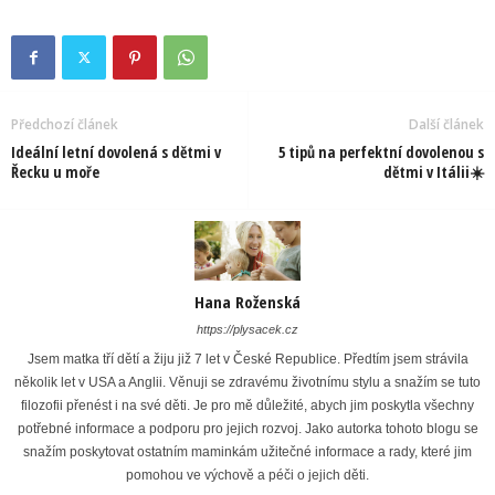
Předchozí článek
Další článek
Ideální letní dovolená s dětmi v
5 tipů na perfektní dovolenou s
Řecku u moře
dětmi v Itálii☀️
Hana Roženská
https://plysacek.cz
Jsem matka tří dětí a žiju již 7 let v České Republice. Předtím jsem strávila
několik let v USA a Anglii. Věnuji se zdravému životnímu stylu a snažím se tuto
filozofii přenést i na své děti. Je pro mě důležité, abych jim poskytla všechny
potřebné informace a podporu pro jejich rozvoj. Jako autorka tohoto blogu se
snažím poskytovat ostatním maminkám užitečné informace a rady, které jim
pomohou ve výchově a péči o jejich děti.