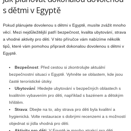
s dětmi v Egyptě
Pokud plánujete dovolenou s dětmi v Egyptě, musíte zvážit mnoho
věcí. Mezi nejdůležitější patří bezpečnost, kvalita ubytování, strava
a vhodné aktivity pro děti. V této příručce vám nabízíme několik
tipů, které vám pomohou připravit dokonalou dovolenou s dětmi v
Egyptě.
Bezpečnost
: Před cestou si zkontrolujte aktuální
bezpečnostní situaci v Egyptě. Vyhněte se oblastem, kde jsou
časté teroristické útoky.
Ubytování
: Hledejte ubytování v bezpečných oblastech s
kvalitním vybavením pro děti, například s bazénem a dětským
hřištěm.
Strava
: Dbejte na to, aby strava pro děti byla kvalitní a
hygienická. Volte restaurace s dobrými recenzemi a s možností
objednat si jídla vhodná pro děti.
Aktivity pro děti
: V Egyptě je mnoho atrakcí pro děti,