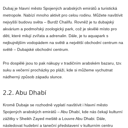
Dubaj je hlavní město Spojených arabských emirátů a turistická
metropole. Nabízí mnoho aktivit pro celou rodinu. Můžete navštívit
nejvyšší budovu světa – Burdž Chalífu. Rovněž je tu dubajský
akvárium a podmořský zoologický park, což je skvělé místo pro
děti, které milují zvířata a adrenalin. Dále, je tu aquapark s
nejbujnějším vodopádem na světě a největší obchodní centrum na
světě – Dubajské obchodní centrum.
Pro dospělé jsou to pak nákupy v tradičním arabském bazaru, tzv.
suku a večerní procházky po pláži, kde si můžeme vychutnat
nádherný způsob západu slunce.
2.2. Abu Dhabí
Kromě Dubaje se rozhodně vyplatí navštívit i hlavní město
Spojených arabských emirátů – Abu Dhabí, kde nás čekají kulturní
zážitky v Sheikh Zayed mešitě a Louvre Abu Dhabi. Dále,
následovat hudební a taneční představení v kulturním centru