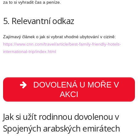
za to si vyhradit čas a peníze.
5. Relevantní odkaz
Zajímavý článek o jak si vybrat vhodné ubytování v cizině:
https://www.cnn.com/travel/article/best-family-friendly-hotels-
international-trip/index.html
DOVOLENÁ U MOŘE V
AKCI
Jak si užít rodinnou dovolenou v
Spojených arabských emirátech