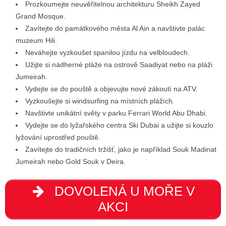
Prozkoumejte neuvěřitelnou architekturu Sheikh Zayed
Grand Mosque.
Zavítejte do památkového města Al Ain a navštivte palác
muzeum Hili.
Neváhejte vyzkoušet spanilou jízdu na velbloudech.
Užijte si nádherné pláže na ostrově Saadiyat nebo na pláži
Jumeirah.
Vydejte se do pouště a objevujte nové zákoutí na ATV.
Vyzkoušejte si windsurfing na místních plážích.
Navštivte unikátní světy v parku Ferrari World Abu Dhabi.
Vydejte se do lyžařského centra Ski Dubai a užijte si kouzlo
lyžování uprostřed pouště.
Zavítejte do tradičních tržišť, jako je například Souk Madinat
Jumeirah nebo Gold Souk v Deira.
DOVOLENÁ U MOŘE V
AKCI