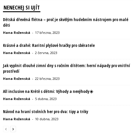
NENECHEJ SI UJÍT
Dětská dřevěná flétna – proč je skvělým hudebním nástrojem pro malé
děti
Hana Roženská
-
17 března, 2023
Krásné a drahé: Raritní plyšové hračky pro sběratele
Hana Roženská
-
2 června, 2023
Jak vyplnit dlouhé zimní dny s ročním dítětem: herní nápady pro vnitřní
prostředí
Hana Roženská
-
22 března, 2023
All inclusive na Krétě s dětmi: Výhody a nevýhody☀️
Hana Roženská
-
5 dubna, 2023
Návod na hraní stolních her pro dva: tipy a triky
Hana Roženská
-
10 dubna, 2023