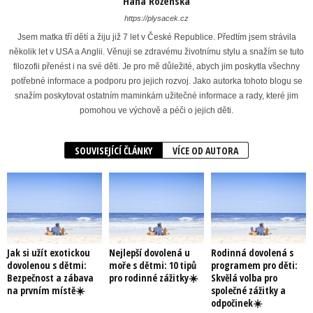
Hana Roženská
https://plysacek.cz
Jsem matka tří dětí a žiju již 7 let v České Republice. Předtím jsem strávila
několik let v USA a Anglii. Věnuji se zdravému životnímu stylu a snažím se tuto
filozofii přenést i na své děti. Je pro mě důležité, abych jim poskytla všechny
potřebné informace a podporu pro jejich rozvoj. Jako autorka tohoto blogu se
snažím poskytovat ostatním maminkám užitečné informace a rady, které jim
pomohou ve výchově a péči o jejich děti.
SOUVISEJÍCÍ ČLÁNKY
VÍCE OD AUTORA
Jak si užít exotickou
Nejlepší dovolená u
Rodinná dovolená s
dovolenou s dětmi:
moře s dětmi: 10 tipů
programem pro děti:
Bezpečnost a zábava
pro rodinné zážitky☀️
Skvělá volba pro
na prvním místě☀️
společné zážitky a
odpočinek☀️