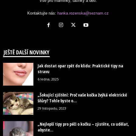
Vše pro maminky, tatínky a děti.
Kontaktujte nás:
hanka.rozenska@seznam.cz
JEŠTĚ DALŠÍ NOVINKY
Jak dostat opar zpět do klidu: Praktické tipy na
stravu
6 ledna, 2025
„Šokující zjištění: Proč vaše kočka žvýká elektrické
šňůry? Tohle byste o...
29 listopadu, 2023
„Nejlepší tipy pro péči o kočku – zjistěte, co udělat,
abyste...