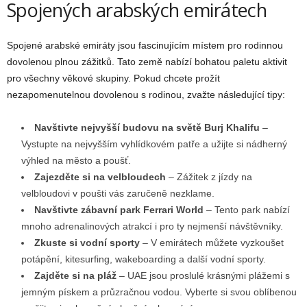
Spojených arabských emirátech
Spojené arabské emiráty jsou fascinujícím místem pro rodinnou
dovolenou plnou zážitků. Tato země nabízí bohatou paletu aktivit
pro všechny věkové skupiny. Pokud chcete prožít
nezapomenutelnou dovolenou s rodinou, zvažte následující tipy:
Navštivte nejvyšší budovu na světě Burj Khalifu
–
Vystupte na nejvyšším vyhlídkovém patře a užijte si nádherný
výhled na město a poušť.
Zajezděte si na velbloudech
– Zážitek z jízdy na
velbloudovi v poušti vás zaručeně nezklame.
Navštivte zábavní park Ferrari World
– Tento park nabízí
mnoho adrenalinových atrakcí i pro ty nejmenší návštěvníky.
Zkuste si vodní sporty
– V emirátech můžete vyzkoušet
potápění, kitesurfing, wakeboarding a další vodní sporty.
Zajděte si na pláž
– UAE jsou proslulé krásnými plážemi s
jemným pískem a průzračnou vodou. Vyberte si svou oblíbenou