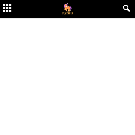
Jak si užít rodinnou dovolenou v Spojených
arabských emirátech☀️
Od
Hana Roženská
-
24 března, 2023
445
0