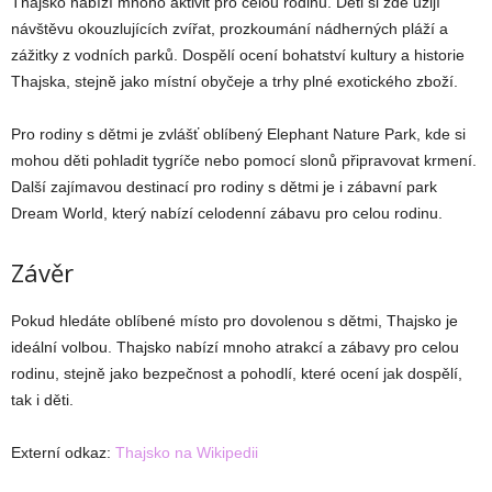
Thajsko nabízí mnoho aktivit pro celou rodinu. Děti si zde užijí
návštěvu okouzlujících zvířat, prozkoumání nádherných pláží a
zážitky z vodních parků. Dospělí ocení bohatství kultury a historie
Thajska, stejně jako místní obyčeje a trhy plné exotického zboží.
Pro rodiny s dětmi je zvlášť oblíbený Elephant Nature Park, kde si
mohou děti pohladit tygríče nebo pomocí slonů připravovat krmení.
Další zajímavou destinací pro rodiny s dětmi je i zábavní park
Dream World, který nabízí celodenní zábavu pro celou rodinu.
Závěr
Pokud hledáte oblíbené místo pro dovolenou s dětmi, Thajsko je
ideální volbou. Thajsko nabízí mnoho atrakcí a zábavy pro celou
rodinu, stejně jako bezpečnost a pohodlí, které ocení jak dospělí,
tak i děti.
Externí odkaz:
Thajsko na Wikipedii