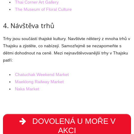
Thai Corner Art Gallery
The Museum of Floral Culture
4. Návštěva trhů
Trhy jsou součástí thajské kultury. Navštivte některý z mnoha trhů v
Thajsku a zjistěte, co nabízejí. Samozřejmě se nezapomeňte s
dětmi dohodnout na ceně. Mezi nejnavštěvovanější trhy v Thajsku
patří:
Chatuchak Weekend Market
Maeklong Railway Market
Naka Market
DOVOLENÁ U MOŘE V
AKCI