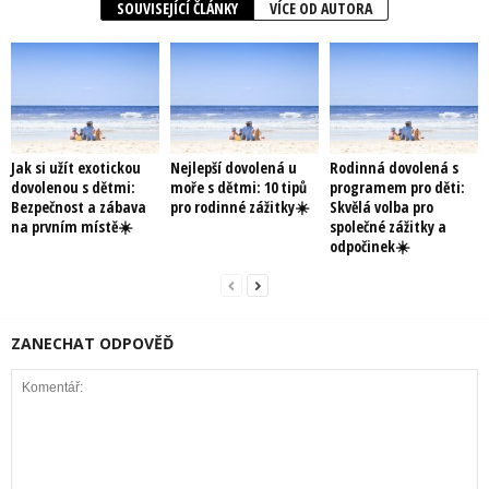
SOUVISEJÍCÍ ČLÁNKY
VÍCE OD AUTORA
Jak si užít exotickou
Nejlepší dovolená u
Rodinná dovolená s
dovolenou s dětmi:
moře s dětmi: 10 tipů
programem pro děti:
Bezpečnost a zábava
pro rodinné zážitky☀️
Skvělá volba pro
na prvním místě☀️
společné zážitky a
odpočinek☀️
ZANECHAT ODPOVĚĎ