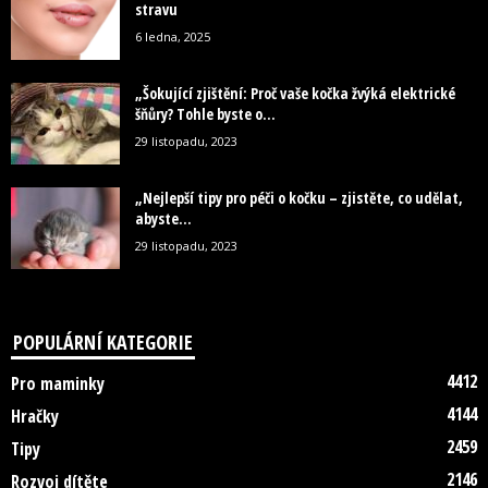
stravu
6 ledna, 2025
„Šokující zjištění: Proč vaše kočka žvýká elektrické
šňůry? Tohle byste o...
29 listopadu, 2023
„Nejlepší tipy pro péči o kočku – zjistěte, co udělat,
abyste...
29 listopadu, 2023
POPULÁRNÍ KATEGORIE
4412
Pro maminky
4144
Hračky
2459
Tipy
2146
Rozvoj dítěte