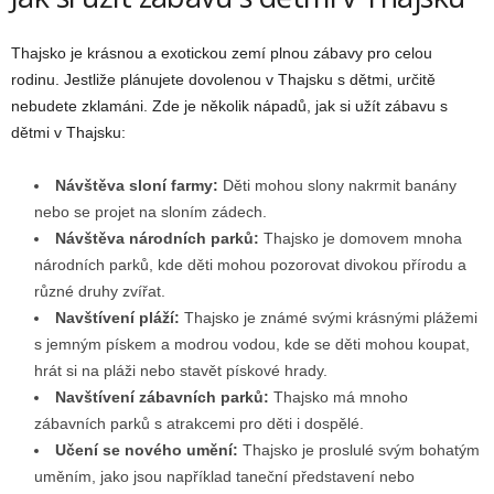
Thajsko je krásnou a exotickou zemí plnou zábavy pro celou
rodinu. Jestliže plánujete dovolenou v Thajsku s dětmi, určitě
nebudete zklamáni. Zde je několik nápadů, jak si užít zábavu s
dětmi v Thajsku:
Návštěva sloní farmy:
Děti mohou slony nakrmit banány
nebo se projet na sloním zádech.
Návštěva národních parků:
Thajsko je domovem mnoha
národních parků, kde děti mohou pozorovat divokou přírodu a
různé druhy zvířat.
Navštívení pláží:
Thajsko je známé svými krásnými plážemi
s jemným pískem a modrou vodou, kde se děti mohou koupat,
hrát si na pláži nebo stavět pískové hrady.
Navštívení zábavních parků:
Thajsko má mnoho
zábavních parků s atrakcemi pro děti i dospělé.
Učení se nového umění:
Thajsko je proslulé svým bohatým
uměním, jako jsou například taneční představení nebo