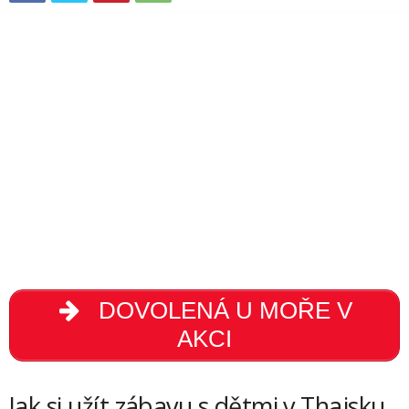
DOVOLENÁ U MOŘE V
AKCI
Jak si užít zábavu s dětmi v Thajsku