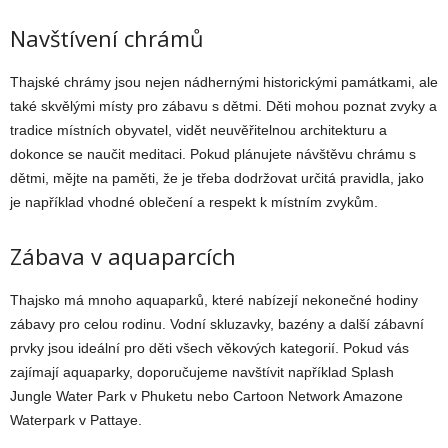
Navštívení chrámů
Thajské chrámy jsou nejen nádhernými historickými památkami, ale
také skvělými místy pro zábavu s dětmi. Děti mohou poznat zvyky a
tradice místních obyvatel, vidět neuvěřitelnou architekturu a
dokonce se naučit meditaci. Pokud plánujete návštěvu chrámu s
dětmi, mějte na paměti, že je třeba dodržovat určitá pravidla, jako
je například vhodné oblečení a respekt k místním zvykům.
Zábava v aquaparcích
Thajsko má mnoho aquaparků, které nabízejí nekonečné hodiny
zábavy pro celou rodinu. Vodní skluzavky, bazény a další zábavní
prvky jsou ideální pro děti všech věkových kategorií. Pokud vás
zajímají aquaparky, doporučujeme navštívit například Splash
Jungle Water Park v Phuketu nebo Cartoon Network Amazone
Waterpark v Pattaye.