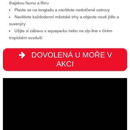
thajskou faunu a flóru
Plavte se na longtailu a navštivte nedotčené ostrovy
Navštivte každodenní městské trhy a objevte nové jídlo a
suvenýry
Užijte si zábavu v aquaparku nebo na zip-line v čirém
tropickém ovzduší
DOVOLENÁ U MOŘE V
AKCI