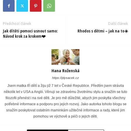
Předchozí článek
Další článek
Jak dítěti pomoci usnout samo:
Rhodos s dětmi – jak na to☀️
Návod krok za krokem❤️
Hana Roženská
https://plysacek.cz
Jsem matka tří dětí a žiju již 7 let v České Republice. Předtím jsem strávila
několik let v USA a Anglii. Věnuji se zdravému životnímu stylu a snažím se tuto
filozofii přenést i na své děti. Je pro mě důležité, abych jim poskytla všechny
potřebné informace a podporu pro jejich rozvoj. Jako autorka tohoto blogu se
snažím poskytovat ostatním maminkám užitečné informace a rady, které jim
pomohou ve výchově a péči o jejich děti.