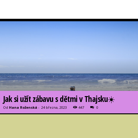
Jak si užít zábavu s dětmi v Thajsku☀️
Od
Hana Roženská
-
24 března, 2023
447
0