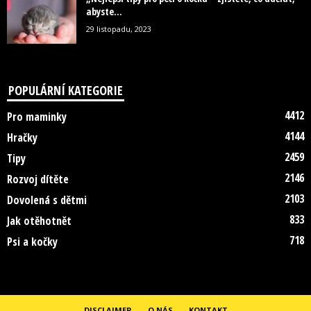
abyste...
29 listopadu, 2023
POPULÁRNÍ KATEGORIE
4412
Pro maminky
4144
Hračky
2459
Tipy
2146
Rozvoj dítěte
2103
Dovolená s dětmi
833
Jak otěhotnět
718
Psi a kočky
DISCLAIMER
O NÁS
KONTAKT