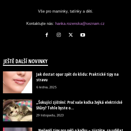
Vše pro maminky, tatínky a děti.
Kontaktujte nás:
hanka.rozenska@seznam.cz
JEŠTĚ DALŠÍ NOVINKY
Jak dostat opar zpět do klidu: Praktické tipy na
stravu
6 ledna, 2025
„Šokující zjištění: Proč vaše kočka žvýká elektrické
šňůry? Tohle byste o...
29 listopadu, 2023
„Nejlepší tipy pro péči o kočku – zjistěte, co udělat,