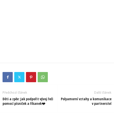
Předchozí článek
Další článek
Děti a zpěv: Jak podpořit vývoj řeči
Polyamorní vztahy a komunikace
pomocí písniček a říkanek❤️
v partnerství