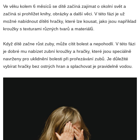
Ve věku kolem 6 měsíců se dítě začíná zajímat o okolní svět a
začíná si prohlížet knihy, obrázky a další věci. V této fázi je už
možné nabídnout dítěti hračky, které lze kousat, jako jsou například
kroužky s texturami různých tvarů a materiálů.
Když dítě začne růst zuby, může cítit bolest a nepohodlí. V této fázi
je dobré mu nabízet zubní kroužky a hračky, které jsou speciálně
navrženy pro uklidnění bolesti při prořezávání zubů. Je důležité
vybírat hračky bez ostrých hran a splachovat je pravidelně vodou.