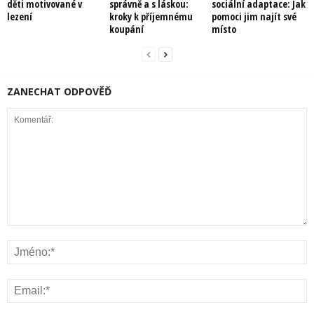
děti motivované v
správně a s láskou:
sociální adaptace: Jak
lezení
kroky k příjemnému
pomoci jim najít své
koupání
místo
ZANECHAT ODPOVĚĎ