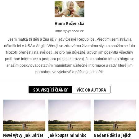
Hana Roženská
https://plysacek.cz
Jsem matka tří dětí a žiju již 7 let v České Republice. Předtím jsem strávila
několik let v USA a Anglii. Věnuji se zdravému životnímu stylu a snažím se tuto
filozofii přenést i na své děti. Je pro mě důležité, abych jim poskytla všechny
potřebné informace a podporu pro jejich rozvoj. Jako autorka tohoto blogu se
snažím poskytovat ostatním maminkám užitečné informace a rady, které jim
pomohou ve výchově a péči o jejich děti.
SOUVISEJÍCÍ ČLÁNKY
VÍCE OD AUTORA
Nové výzvy: Jak udržet
Jak koupat miminko
Nadané děti a jejich