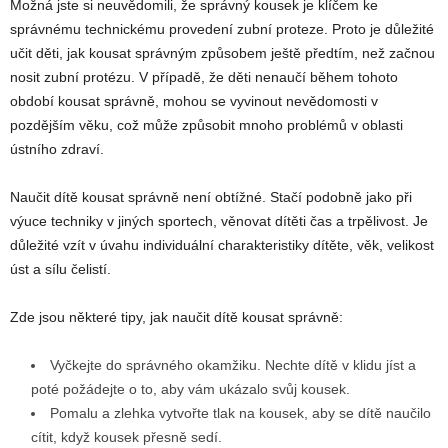
Možná jste si neuvědomili, že správný kousek je klíčem ke
správnému technickému provedení zubní proteze. Proto je důležité
učit děti, jak kousat správným způsobem ještě předtím, než začnou
nosit zubní protézu. V případě, že děti nenaučí během tohoto
období kousat správně, mohou se vyvinout nevědomosti v
pozdějším věku, což může způsobit mnoho problémů v oblasti
ústního zdraví.
Naučit dítě kousat správně není obtížné. Stačí podobně jako při
výuce techniky v jiných sportech, věnovat dítěti čas a trpělivost. Je
důležité vzít v úvahu individuální charakteristiky dítěte, věk, velikost
úst a sílu čelistí.
Zde jsou některé tipy, jak naučit dítě kousat správně:
Vyčkejte do správného okamžiku. Nechte dítě v klidu jíst a
poté požádejte o to, aby vám ukázalo svůj kousek.
Pomalu a zlehka vytvořte tlak na kousek, aby se dítě naučilo
cítit, když kousek přesně sedí.