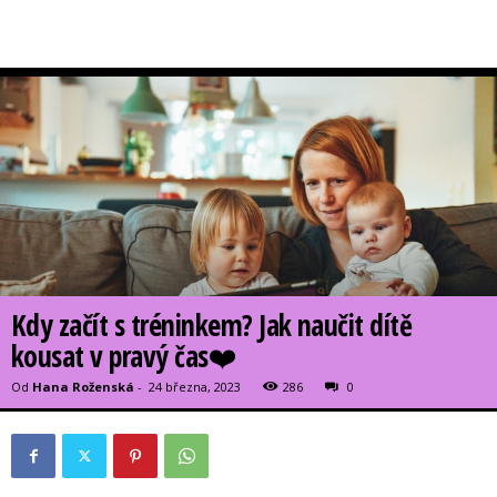
Kdy začít s tréninkem? Jak naučit dítě
kousat v pravý čas❤️
Od
Hana Roženská
-
24 března, 2023
286
0