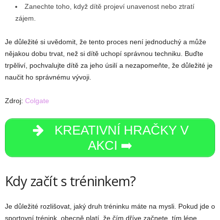
Zanechte toho, když dítě projeví unavenost nebo ztratí
zájem.
Je důležité si uvědomit, že tento proces není jednoduchý a může
nějakou dobu trvat, než si dítě uchopí správnou techniku. Buďte
trpěliví, pochvalujte dítě za jeho úsilí a nezapomeňte, že důležité je
naučit ho správnému vývoji.
Zdroj:
Colgate
KREATIVNÍ HRAČKY V
AKCI ➡️
Kdy začít s tréninkem?
Je důležité rozlišovat, jaký druh tréninku máte na mysli. Pokud jde o
sportovní trénink, obecně platí, že čím dříve začnete, tím lépe.