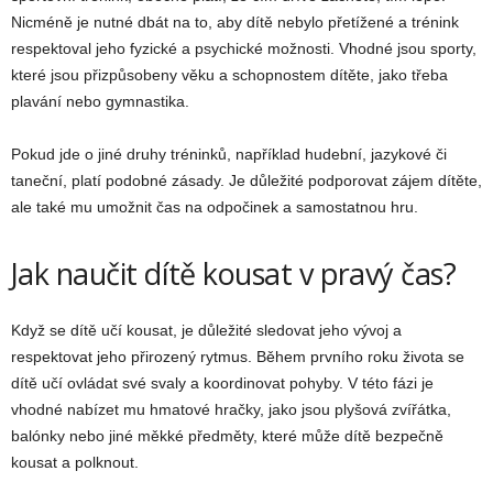
Nicméně je nutné dbát na to, aby dítě nebylo přetížené a trénink
respektoval jeho fyzické a psychické možnosti. Vhodné jsou sporty,
které jsou přizpůsobeny věku a schopnostem dítěte, jako třeba
plavání nebo gymnastika.
Pokud jde o jiné druhy tréninků, například hudební, jazykové či
taneční, platí podobné zásady. Je důležité podporovat zájem dítěte,
ale také mu umožnit čas na odpočinek a samostatnou hru.
Jak naučit dítě kousat v pravý čas?
Když se dítě učí kousat, je důležité sledovat jeho vývoj a
respektovat jeho přirozený rytmus. Během prvního roku života se
dítě učí ovládat své svaly a koordinovat pohyby. V této fázi je
vhodné nabízet mu hmatové hračky, jako jsou plyšová zvířátka,
balónky nebo jiné měkké předměty, které může dítě bezpečně
kousat a polknout.