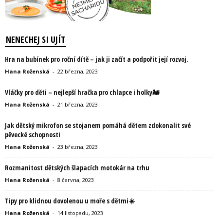
NENECHEJ SI UJÍT
Hra na bubínek pro roční dítě – jak ji začít a podpořit její rozvoj.
Hana Roženská
-
22 března, 2023
Vláčky pro děti – nejlepší hračka pro chlapce i holky🚂
Hana Roženská
-
21 března, 2023
Jak dětský mikrofon se stojanem pomáhá dětem zdokonalit své
pěvecké schopnosti
Hana Roženská
-
23 března, 2023
Rozmanitost dětských šlapacích motokár na trhu
Hana Roženská
-
8 června, 2023
Tipy pro klidnou dovolenou u moře s dětmi☀️
Hana Roženská
-
14 listopadu, 2023