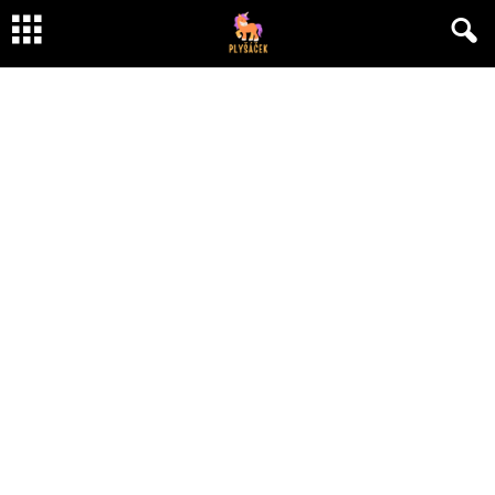
Nejlepší destinace pro dovolenou s dětmi u
moře autem☀️
Od
Hana Roženská
-
27 listopadu, 2023
665
0