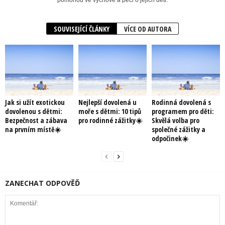
SOUVISEJÍCÍ ČLÁNKY
VÍCE OD AUTORA
Jak si užít exotickou
Nejlepší dovolená u
Rodinná dovolená s
dovolenou s dětmi:
moře s dětmi: 10 tipů
programem pro děti:
Bezpečnost a zábava
pro rodinné zážitky☀️
Skvělá volba pro
na prvním místě☀️
společné zážitky a
odpočinek☀️
ZANECHAT ODPOVĚĎ