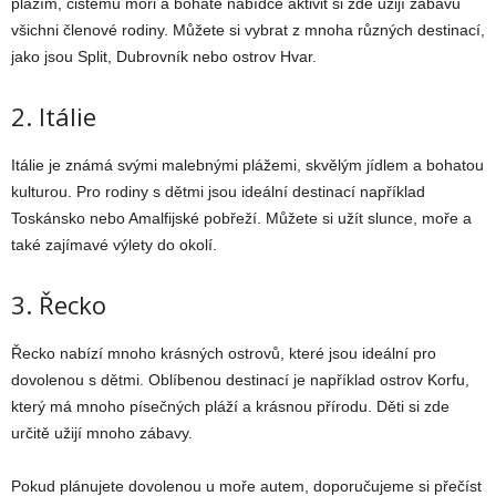
plážím, čistému moři a bohaté nabídce aktivit si zde užijí zábavu
všichni členové rodiny. Můžete si vybrat z mnoha různých destinací,
jako jsou Split, Dubrovník nebo ostrov Hvar.
2. Itálie
Itálie je známá svými malebnými plážemi, skvělým jídlem a bohatou
kulturou. Pro rodiny s dětmi jsou ideální destinací například
Toskánsko nebo Amalfijské pobřeží. Můžete si užít slunce, moře a
také zajímavé výlety do okolí.
3. Řecko
Řecko nabízí mnoho krásných ostrovů, které jsou ideální pro
dovolenou s dětmi. Oblíbenou destinací je například ostrov Korfu,
který má mnoho písečných pláží a krásnou přírodu. Děti si zde
určitě užijí mnoho zábavy.
Pokud plánujete dovolenou u moře autem, doporučujeme si přečíst