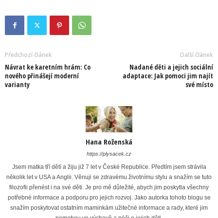
Předchozí článek
Další článek
Návrat ke karetním hrám: Co
Nadané děti a jejich sociální
nového přinášejí moderní
adaptace: Jak pomoci jim najít
varianty
své místo
Hana Roženská
https://plysacek.cz
Jsem matka tří dětí a žiju již 7 let v České Republice. Předtím jsem strávila
několik let v USA a Anglii. Věnuji se zdravému životnímu stylu a snažím se tuto
filozofii přenést i na své děti. Je pro mě důležité, abych jim poskytla všechny
potřebné informace a podporu pro jejich rozvoj. Jako autorka tohoto blogu se
snažím poskytovat ostatním maminkám užitečné informace a rady, které jim
pomohou ve výchově a péči o jejich děti.