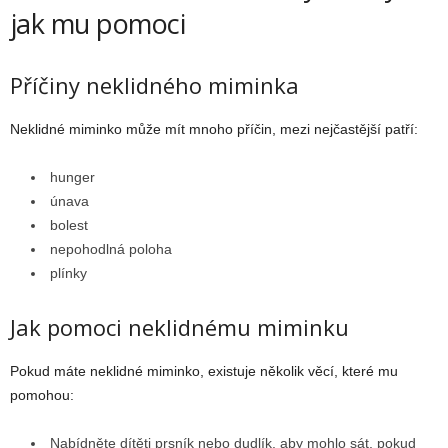
jak mu pomoci
Příčiny neklidného miminka
Neklidné miminko může mít mnoho příčin, mezi nejčastější patří:
hunger
únava
bolest
nepohodlná poloha
plínky
Jak pomoci neklidnému miminku
Pokud máte neklidné miminko, existuje několik věcí, které mu
pomohou:
Nabídněte dítěti prsník nebo dudlík, aby mohlo sát, pokud