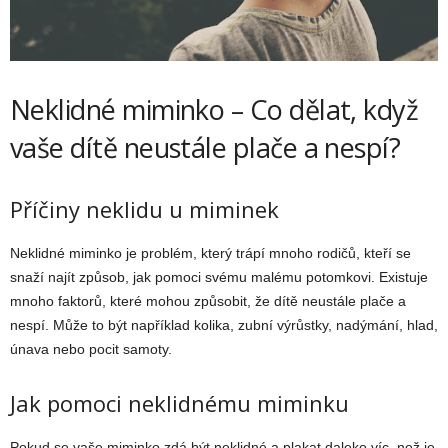
Neklidné miminko – Co dělat, když
vaše dítě neustále plače a nespí?
Příčiny neklidu u miminek
Neklidné miminko je problém, který trápí mnoho rodičů, kteří se
snaží najít způsob, jak pomoci svému malému potomkovi. Existuje
mnoho faktorů, které mohou způsobit, že dítě neustále plače a
nespí. Může to být například kolika, zubní výrůstky, nadýmání, hlad,
únava nebo pocit samoty.
Jak pomoci neklidnému miminku
Pokud se vaše miminko zdá být neklidné a plakat daleko víc, než je