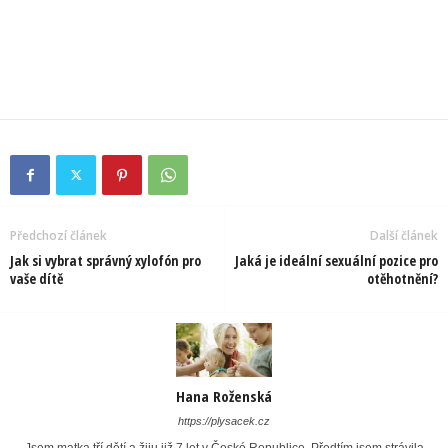
Předchozí článek
Další článek
Jak si vybrat správný xylofón pro
Jaká je ideální sexuální pozice pro
vaše dítě
otěhotnění?
Hana Roženská
https://plysacek.cz
Jsem matka tří dětí a žiju již 7 let v České Republice. Předtím jsem strávila