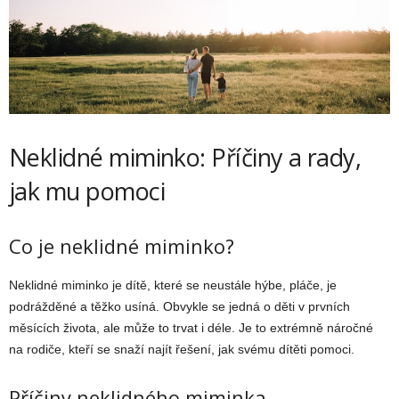
Neklidné miminko: Příčiny a rady,
jak mu pomoci
Co je neklidné miminko?
Neklidné miminko je dítě, které se neustále hýbe, pláče, je
podrážděné a těžko usíná. Obvykle se jedná o děti v prvních
měsících života, ale může to trvat i déle. Je to extrémně náročné
na rodiče, kteří se snaží najít řešení, jak svému dítěti pomoci.
Příčiny neklidného miminka