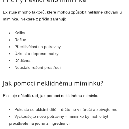
Existuje mnoho faktorů, které mohou způsobit neklidné chování u
miminka. Některé z příčin zahrnují:
Koliky
Reflux
Přecitlivělost na potraviny
Úzkost a deprese matky
Dědičnost
Neustále rušení prostředí
Jak pomoci neklidnému miminku?
Existuje několik rad, jak pomoci neklidnému miminku:
Pokuste se uklidnit dítě – držte ho v náručí a zpívejte mu
Vyzkoušejte nové potraviny – miminko by mohlo být
přecitlivělé na jednu z ingrediencí