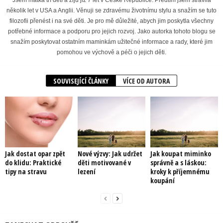
několik let v USA a Anglii. Věnuji se zdravému životnímu stylu a snažím se tuto
filozofii přenést i na své děti. Je pro mě důležité, abych jim poskytla všechny
potřebné informace a podporu pro jejich rozvoj. Jako autorka tohoto blogu se
snažím poskytovat ostatním maminkám užitečné informace a rady, které jim
pomohou ve výchově a péči o jejich děti.
SOUVISEJÍCÍ ČLÁNKY
VÍCE OD AUTORA
Jak dostat opar zpět
Nové výzvy: Jak udržet
Jak koupat miminko
do klidu: Praktické
děti motivované v
správně a s láskou:
tipy na stravu
lezení
kroky k příjemnému
koupání