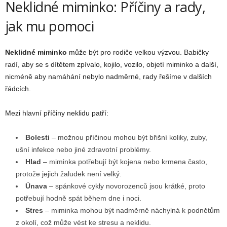
Neklidné miminko: Příčiny a rady,
jak mu pomoci
Neklidné miminko
může být pro rodiče velkou výzvou. Babičky
radí, aby se s dítětem zpívalo, kojilo, vozilo, objetí miminko a další,
nicméně aby namáhání nebylo nadměrné, rady řešíme v dalších
řádcích.
Mezi hlavní příčiny neklidu patří:
Bolesti
– možnou příčinou mohou být břišní koliky, zuby,
ušní infekce nebo jiné zdravotní problémy.
Hlad
– miminka potřebují být kojena nebo krmena často,
protože jejich žaludek není velký.
Únava
– spánkové cykly novorozenců jsou krátké, proto
potřebují hodně spát během dne i noci.
Stres
– miminka mohou být nadměrně náchylná k podnětům
z okolí, což může vést ke stresu a neklidu.