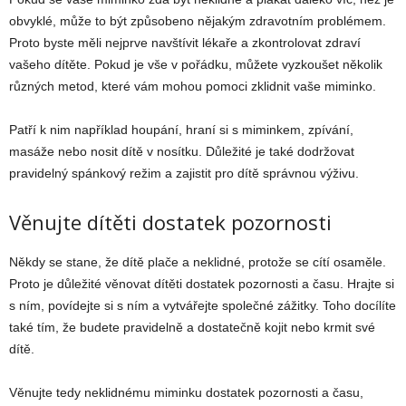
obvyklé, může to být způsobeno nějakým zdravotním problémem.
Proto byste měli nejprve navštívit lékaře a zkontrolovat zdraví
vašeho dítěte. Pokud je vše v pořádku, můžete vyzkoušet několik
různých metod, které vám mohou pomoci zklidnit vaše miminko.
Patří k nim například houpání, hraní si s miminkem, zpívání,
masáže nebo nosit dítě v nosítku. Důležité je také dodržovat
pravidelný spánkový režim a zajistit pro dítě správnou výživu.
Věnujte dítěti dostatek pozornosti
Někdy se stane, že dítě plače a neklidné, protože se cítí osaměle.
Proto je důležité věnovat dítěti dostatek pozornosti a času. Hrajte si
s ním, povídejte si s ním a vytvářejte společné zážitky. Toho docílíte
také tím, že budete pravidelně a dostatečně kojit nebo krmit své
dítě.
Věnujte tedy neklidnému miminku dostatek pozornosti a času,