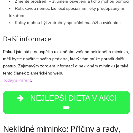
Změňte prostředí – ztlumení osvětlení a ticho mohou pomoci
Refluxovou nemoc lze léčit speciálními léky předepsanými
lékařem
Koliky mohou být zmírněny speciální masáží a cvičeními
Další informace
Pokud jste stále neuspěli s uklidněním vašeho neklidného miminka,
měli byste navštívit svého pediatra, který vám může poradit další
postup. Zajímavým zdrojem informací o neklidném miminku je také
tento článek z amerického webu
Today’s Parent
.
NEJLEPŠÍ DIETA V AKCI
➡️
Neklidné miminko: Příčiny a rady,