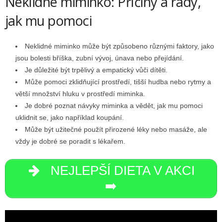
Neklidné miminko: Příčiny a rady,
jak mu pomoci
Neklidné miminko může být způsobeno různými faktory, jako
jsou bolesti bříška, zubní vývoj, únava nebo přejídání.
Je důležité být trpělivý a empatický vůči dítěti.
Může pomoci zklidňující prostředí, tišší hudba nebo rytmy a
větší množství hluku v prostředí miminka.
Je dobré poznat návyky miminka a vědět, jak mu pomoci
uklidnit se, jako například koupání.
Může být užitečné použít přirozené léky nebo masáže, ale
vždy je dobré se poradit s lékařem.
NEJLEPŠÍ DIETA V AKCI
➡️