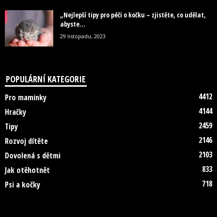
„Nejlepší tipy pro péči o kočku – zjistěte, co udělat,
abyste...
29 listopadu, 2023
POPULÁRNÍ KATEGORIE
4412
Pro maminky
4144
Hračky
2459
Tipy
2146
Rozvoj dítěte
2103
Dovolená s dětmi
833
Jak otěhotnět
718
Psi a kočky