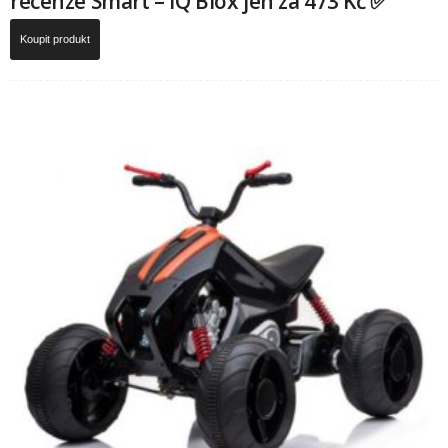
recenze Smart – IQ Blox jen za 473 Kč ✅
Koupit produkt