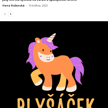
Hana Roženská
-
14 května, 2023