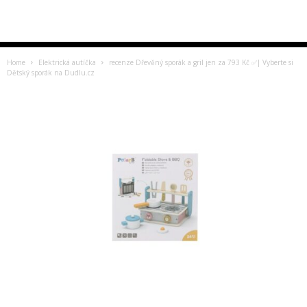
Home
Elektrická autíčka
recenze Dřevěný sporák a gril jen za 793 Kč ✅| Vyberte si
Dětský sporák na Dudlu.cz