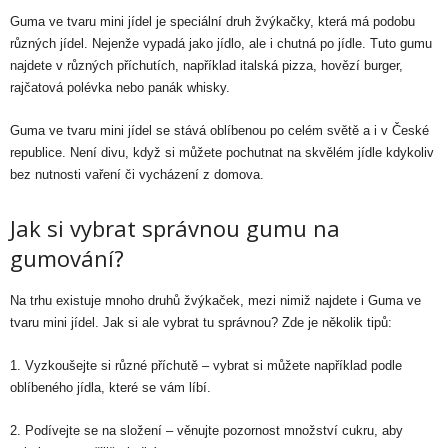
Guma ve tvaru mini jídel je speciální druh žvýkačky, která má podobu
různých jídel. Nejenže vypadá jako jídlo, ale i chutná po jídle. Tuto gumu
najdete v různých příchutích, například italská pizza, hovězí burger,
rajčatová polévka nebo panák whisky.
Guma ve tvaru mini jídel se stává oblíbenou po celém světě a i v České
republice. Není divu, když si můžete pochutnat na skvělém jídle kdykoliv
bez nutnosti vaření či vycházení z domova.
Jak si vybrat správnou gumu na
gumování?
Na trhu existuje mnoho druhů žvýkaček, mezi nimiž najdete i Guma ve
tvaru mini jídel. Jak si ale vybrat tu správnou? Zde je několik tipů:
1. Vyzkoušejte si různé příchutě – vybrat si můžete například podle
oblíbeného jídla, které se vám líbí.
2. Podívejte se na složení – věnujte pozornost množství cukru, aby