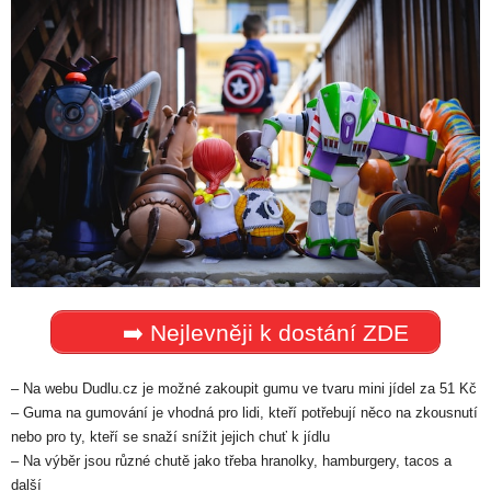
➡️ Nejlevněji k dostání ZDE
– Na webu Dudlu.cz je možné zakoupit gumu ve tvaru mini jídel za 51 Kč
– Guma na gumování je vhodná pro lidi, kteří potřebují něco na zkousnutí
nebo pro ty, kteří se snaží snížit jejich chuť k jídlu
– Na výběr jsou různé chutě jako třeba hranolky, hamburgery, tacos a
další