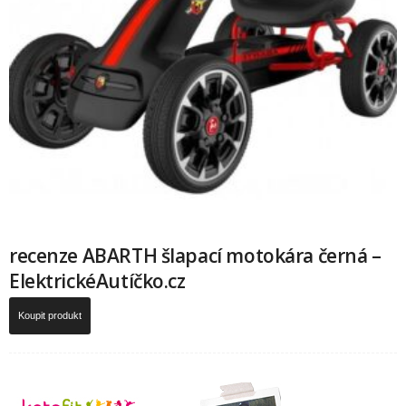
recenze ABARTH šlapací motokára černá –
ElektrickéAutíčko.cz
Koupit produkt