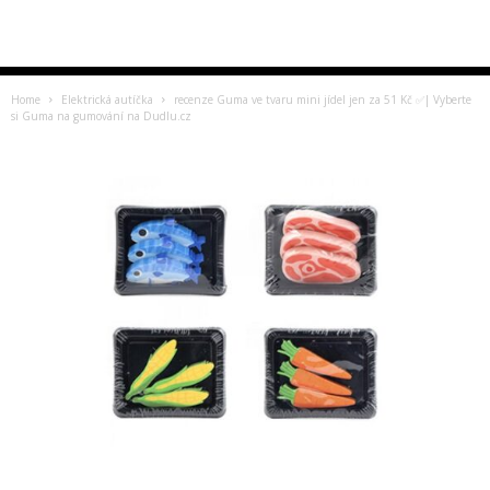
Home
Elektrická autíčka
recenze Guma ve tvaru mini jídel jen za 51 Kč ✅| Vyberte
si Guma na gumování na Dudlu.cz