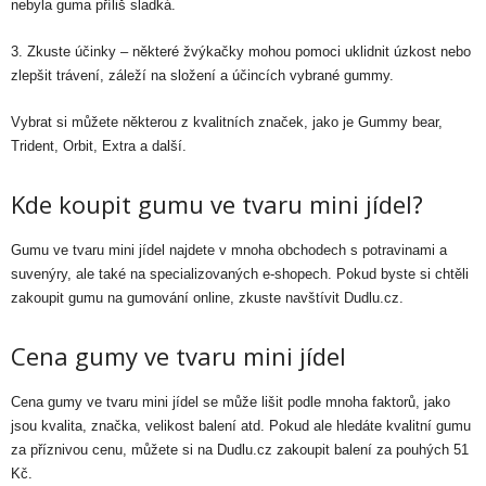
nebyla guma příliš sladká.
3. Zkuste účinky – některé žvýkačky mohou pomoci uklidnit úzkost nebo
zlepšit trávení, záleží na složení a účincích vybrané gummy.
Vybrat si můžete některou z kvalitních značek, jako je Gummy bear,
Trident, Orbit, Extra a další.
Kde koupit gumu ve tvaru mini jídel?
Gumu ve tvaru mini jídel najdete v mnoha obchodech s potravinami a
suvenýry, ale také na specializovaných e-shopech. Pokud byste si chtěli
zakoupit gumu na gumování online, zkuste navštívit Dudlu.cz.
Cena gumy ve tvaru mini jídel
Cena gumy ve tvaru mini jídel se může lišit podle mnoha faktorů, jako
jsou kvalita, značka, velikost balení atd. Pokud ale hledáte kvalitní gumu
za příznivou cenu, můžete si na Dudlu.cz zakoupit balení za pouhých 51
Kč.