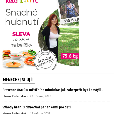
NENECHEJ SI UJÍT
Prevence úrazů u měsíčního miminka: jak zabezpečit byt i postýlku
Hana Roženská
-
22 března, 2023
Výhody hraní s plyšovými panenkami pro děti
Hana Roženská
-
15 května, 2023