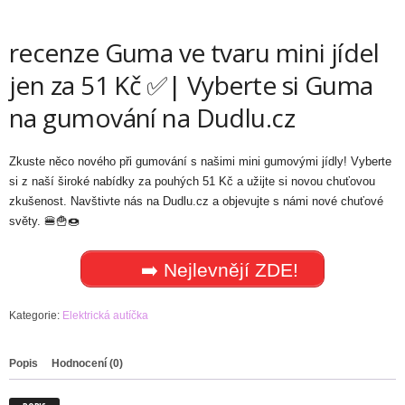
recenze Guma ve tvaru mini jídel
jen za 51 Kč ✅| Vyberte si Guma
na gumování na Dudlu.cz
Zkuste něco nového při gumování s našimi mini gumovými jídly! Vyberte
si z naší široké nabídky za pouhých 51 Kč a užijte si novou chuťovou
zkušenost. Navštivte nás na Dudlu.cz a objevujte s námi nové chuťové
světy. 🍔🍟🍩
➡️ Nejlevnějí ZDE!
Kategorie:
Elektrická autíčka
Popis
Hodnocení (0)