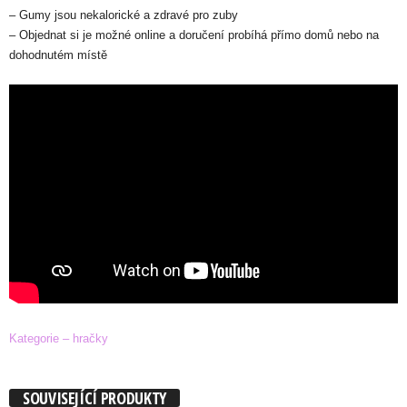
– Gumy jsou nekalorické a zdravé pro zuby
– Objednat si je možné online a doručení probíhá přímo domů nebo na
dohodnutém místě
Kategorie – hračky
SOUVISEJÍCÍ PRODUKTY