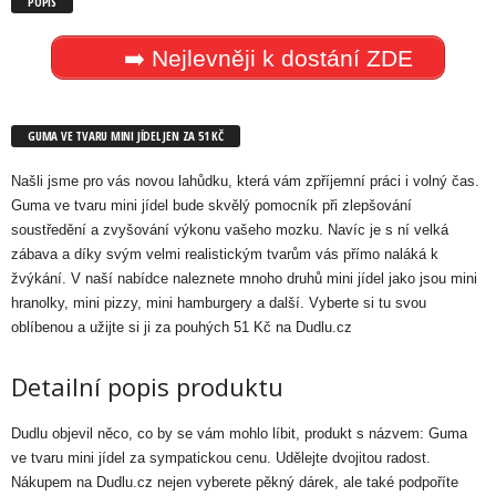
POPIS
➡️ Nejlevněji k dostání ZDE
GUMA VE TVARU MINI JÍDEL JEN ZA 51 KČ
Našli jsme pro vás novou lahůdku, která vám zpříjemní práci i volný čas.
Guma ve tvaru mini jídel bude skvělý pomocník při zlepšování
soustředění a zvyšování výkonu vašeho mozku. Navíc je s ní velká
zábava a díky svým velmi realistickým tvarům vás přímo naláká k
žvýkání. V naší nabídce naleznete mnoho druhů mini jídel jako jsou mini
hranolky, mini pizzy, mini hamburgery a další. Vyberte si tu svou
oblíbenou a užijte si ji za pouhých 51 Kč na Dudlu.cz
Detailní popis produktu
Dudlu
objevil něco, co by se vám mohlo líbit, produkt s názvem: Guma
ve tvaru mini jídel za sympatickou cenu. Udělejte dvojitou radost.
Nákupem na Dudlu.cz nejen vyberete pěkný dárek, ale také podpoříte