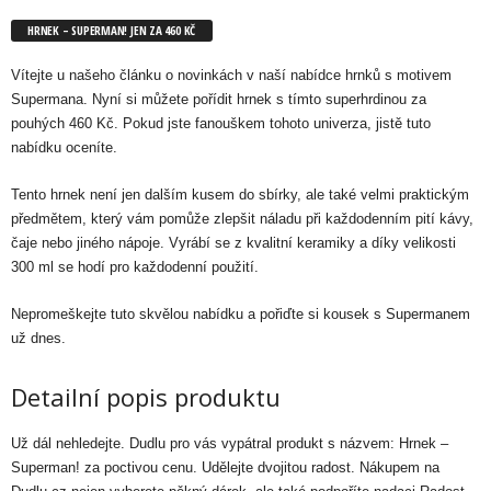
HRNEK – SUPERMAN! JEN ZA 460 KČ
Vítejte u našeho článku o novinkách v naší nabídce hrnků s motivem
Supermana. Nyní si můžete pořídit hrnek s tímto superhrdinou za
pouhých 460 Kč. Pokud jste fanouškem tohoto univerza, jistě tuto
nabídku oceníte.
Tento hrnek není jen dalším kusem do sbírky, ale také velmi praktickým
předmětem, který vám pomůže zlepšit náladu při každodenním pití kávy,
čaje nebo jiného nápoje. Vyrábí se z kvalitní keramiky a díky velikosti
300 ml se hodí pro každodenní použití.
Nepromeškejte tuto skvělou nabídku a pořiďte si kousek s Supermanem
už dnes.
Detailní popis produktu
Už dál nehledejte.
Dudlu
pro vás vypátral produkt s názvem: Hrnek –
Superman! za poctivou cenu. Udělejte dvojitou radost. Nákupem na