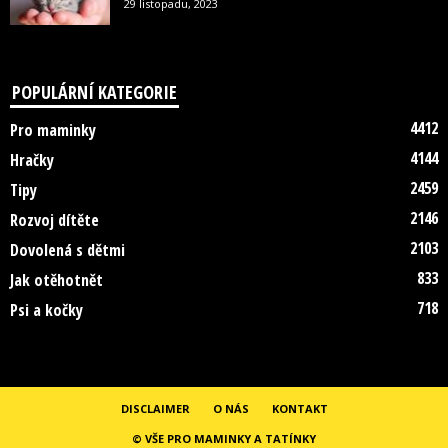
29 listopadu, 2023
POPULÁRNÍ KATEGORIE
4412
Pro maminky
4144
Hračky
2459
Tipy
2146
Rozvoj dítěte
2103
Dovolená s dětmi
833
Jak otěhotnět
718
Psi a kočky
DISCLAIMER
O NÁS
KONTAKT
© VŠE PRO MAMINKY A TATÍNKY