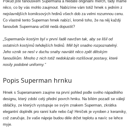
Pokud jste fanouškem Supermana a hledáte originální merch, tady máme
něco, co by vás mohlo zaujmout. Nabízíme vám totiž hrnek s jedním z
nejslavnějších komiksových hrdinů všech dob za velmi rozumnou cenu.
Co vlastně tento Superman hrnek nabízí, kromě toho, že na něj každý
fanoušek Supermana určitě nedá dopustit?
„Supermanův kostým byl v první řadě navržen tak, aby se lišil od
ostatních kostýmů tehdejších hrdinů. Měl být snadno rozpoznatelný.
Jeho vznik se nesl v duchu snahy navrátit něco zpět dětským
fanouškům. Mnoho z nich totiž nedokázalo rozlišovat postavy, které
nosily podobné uniformy.“
Popis Superman hrnku
Hrnek s Superamanem zaujme na první pohled podle svého nápaditého
designu, který zdobí celý přední povrch hrnku. Na bílém pozadí se válejí
obláčky, ze kterých vystupuje se svým znakem Superman, zkrátka
elegantní doplněk pro ranní kafe nebo čaj! Hrníček je vyroben z keramiky,
což zaručuje, že vaše nápoje budou déle držet teplotu a navíc se lehce
myje.