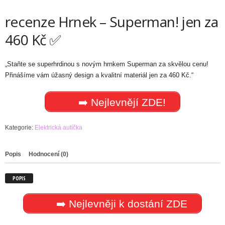
recenze Hrnek – Superman! jen za
460 Kč ✅
„Staňte se superhrdinou s novým hrnkem Superman za skvělou cenu!
Přinášíme vám úžasný design a kvalitní materiál jen za 460 Kč.“
➡️ Nejlevnějí ZDE!
Kategorie:
Elektrická autíčka
Popis
Hodnocení (0)
POPIS
➡️ Nejlevněji k dostání ZDE