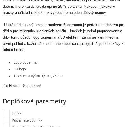
Dudlu.cz nejen vyberete pěkný dárek, ale také podpoříte nadaci Radost
dětem, které každý rok darujeme 20 % ze zisku. Nákupem jakékoliv
hračky a dětského zboží tak vykouzlíte nejeden dětský úsměv.
Unikátní dsignový hrnek s motivem Supermana je perfektním dárkem pro
děti a pro milovníky kreslených seriálů. Hrneček je velmi propracovaný a
díky tomu působí logo Supermana 3D efektem. Zalíbí se vám hned na
první pohled a každé ráno se stane super ráno po vypití čaje nebo kávy z
tohoto hrnku.
Logo Superman
3D logo
12x 9 cm a výška 9,5cm , 250 ml
1x Hrnek – Superman!
Doplňkové parametry
Hrnky
Kuchyňské doplňky