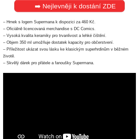
➡️ Nejlevněji k dostání ZDE
– Hrnek s logem Supermana k dispozici za 460 Kč.
– Oficiálně licencovaná merchandise s DC Comics.
– Vysoká kvalita keramiky pro trvanlivost a lehké čištění.
– Objem 350 ml umožňuje dostatek kapacity pro občerstvení.
– Příležitost ukázat svou lásku ke klasickým superhrdinům v běžném
životě.
– Skvělý dárek pro přátele a fanoušky Supermana.