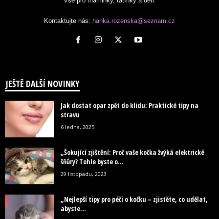
Vše pro maminky, tatínky a děti.
Kontaktujte nás:
hanka.rozenska@seznam.cz
JEŠTĚ DALŠÍ NOVINKY
Jak dostat opar zpět do klidu: Praktické tipy na
stravu
6 ledna, 2025
„Šokující zjištění: Proč vaše kočka žvýká elektrické
šňůry? Tohle byste o...
29 listopadu, 2023
„Nejlepší tipy pro péči o kočku – zjistěte, co udělat,
abyste...