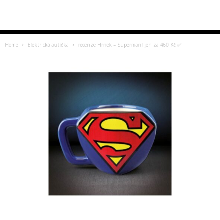
Home
Elektrická autíčka
recenze Hrnek – Superman! jen za 460 Kč ✅