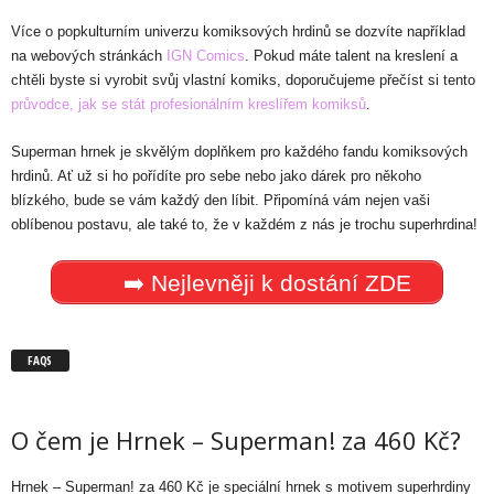
Více o popkulturním univerzu komiksových hrdinů se dozvíte například
na webových stránkách
IGN Comics
. Pokud máte talent na kreslení a
chtěli byste si vyrobit svůj vlastní komiks, doporučujeme přečíst si tento
průvodce, jak se stát profesionálním kreslířem komiksů
.
Superman hrnek je skvělým doplňkem pro každého fandu komiksových
hrdinů. Ať už si ho pořídíte pro sebe nebo jako dárek pro někoho
blízkého, bude se vám každý den líbit. Připomíná vám nejen vaši
oblíbenou postavu, ale také to, že v každém z nás je trochu superhrdina!
➡️ Nejlevněji k dostání ZDE
FAQS
O čem je Hrnek – Superman! za 460 Kč?
Hrnek – Superman! za 460 Kč je speciální hrnek s motivem superhrdiny