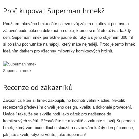
Proč kupovat Superman hrnek?
Použitím takového hrnku dáte najevo svůj zájem o kultovní postavu a
zároveň bude pěknou dekorací na stole, kterou si můžete užívat každý
den. Superman hrnek perfektně padne do ruky a s jeho objemem 300 ml
si po ránu pochutnáte na nápoji, který máte nejraději. Proto je tento hrnek
ideálním dárkem pro všechny milovníky komiksových hrdinů.
Superman hrnek
Recenze od zákazníků
Zákazníci, kteří si hrnek zakoupili, ho hodnotí velmi kladně. Několik
recenzentů především chválí jeho design, kvalitu a dokonalé provedení.
Uvádějí také, že se skvěle hodí jako dárek pro nadšence do
komiksových světů. Přesvědčte se o kvalitě a zakupte si svůj Superman
hrnek, který vám bude dlouho sloužit a navíc vám každý den připomene,
jak jste skvělí, když si věříte, jako Superman!