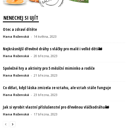
NENECHEJ SI UJÍT
Otec a zdraví dítěte
Hana Roženská
-
14 května, 2023
Nejkrásnější dřevěné dráhy s vláčky pro malé i velké děti🚂
Hana Roženská
-
20 března, 2023
Společné hry a aktivity pro 5 měsíční miminko a rodiče
Hana Roženská
-
21 března, 2023
Co dělat, když láska zmizela ze vztahu, ale vztah stále funguje
Hana Roženská
-
23 března, 2023
Jak si vyrobit vlastní příslušenství pro dřevěnou vláčkodráhu🚂
Hana Roženská
-
17 března, 2023