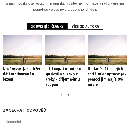
snažím poskytovat ostatním maminkám užitečné informace a rady, které jim
pomohou ve výchově a péči o jejich děti.
SOUVISEJÍCÍ ČLÁNKY
VÍCE OD AUTORA
Nové výzvy: Jak udržet
Jak koupat miminko
Nadané děti a jejich
děti motivované v
správně a s láskou:
sociální adaptace: Jak
lezení
kroky k příjemnému
pomoci jim najít své
koupání
místo
ZANECHAT ODPOVĚĎ