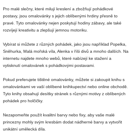
Pro malé slečny, které milují kreslení a zbožňují pohádkové
postavy, jsou omalovánky s jejich oblíbenými hrdiny přesně to
pravé. Tyto omalovánky nejen poskytují hodiny zábavy, ale také
rozvíjejí kreativitu a zlepšují jemnou motoriku.
Vybírat si můžete z různých pohádek, jako jsou například Popelka,
Sněhurka, Malá mořská víla, Alenka v říši divů a mnoho dalších. Na
internetu najdete mnoho webů, které nabízejí ke stažení a
vytisknutí omalovánek s pohádkovými postavami.
Pokud preferujete tištěné omalovánky, můžete si zakoupit knihu s
omalovánkami ve vaší oblíbené knihkupectví nebo online obchodě.
Tyto knihy obsahují desítky stránek s různými motivy z oblíbených
pohádek pro holčičky.
Nezapomeňte použít kvalitní barvy nebo fixy, aby vaše malé
princezny mohly svým kresbám dodat nádherné barvy a vytvořit
unikátní umělecká díla.