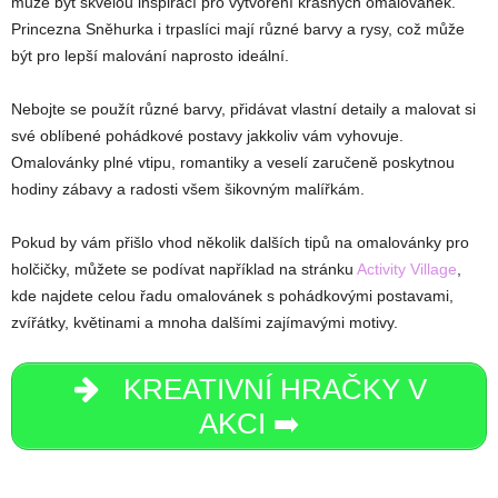
může být skvělou inspirací pro vytvoření krásných omalovánek.
Princezna Sněhurka i trpaslíci mají různé barvy a rysy, což může
být pro lepší malování naprosto ideální.
Nebojte se použít různé barvy, přidávat vlastní detaily a malovat si
své oblíbené pohádkové postavy jakkoliv vám vyhovuje.
Omalovánky plné vtipu, romantiky a veselí zaručeně poskytnou
hodiny zábavy a radosti všem šikovným malířkám.
Pokud by vám přišlo vhod několik dalších tipů na omalovánky pro
holčičky, můžete se podívat například na stránku
Activity Village
,
kde najdete celou řadu omalovánek s pohádkovými postavami,
zvířátky, květinami a mnoha dalšími zajímavými motivy.
KREATIVNÍ HRAČKY V
AKCI ➡️