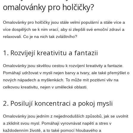
omalovánky pro holčičky?
Omalovánky pro holčičky jsou stále velmi populární a stále více a
více dospělých se k nim vrací, aby si zlepšili své emoční zdraví a
relaxovali. Co je na nich tak zvláštního?
1. Rozvíjejí kreativitu a fantazii
Omalovánky jsou skvělou cestou k rozvíjení kreativity a fantazie.
Pomáhají udržovat v mysli nejen barvy a tvary, ale také přemýšlet o
nových nápadech a myšlenkách. To může mít pozitivní vliv na
celkovou kreativitu, nejen v umělecké oblasti.
2. Posilují koncentraci a pokoj mysli
Omalovánky jsou jedním z nejjednodušších způsobů, jak se uvolnit
a zklidnit svou mysl. Pomáhají vyrovnávat napětí a stres v
každodenním životě, a to také pomocí hloubavého a