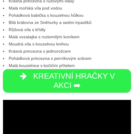
Krásná princezna s růžovými vlasy
Malá mořská víla pod vodou
Pohádková babička s kouzelnou hůlkou
Bílá královna ze Sněhurky a sedmi trpaslíků
Růžová víla s křídly
Malá vozatajka s roztomilým koníkem
Moudrá víla s kouzelnou knihou
Krásná princezna s jednorožcem
Pohádková princezna s perníkovým srdcem
Malá kouzelnice s kočičím přítelem
KREATIVNÍ HRAČKY V
AKCI ➡️