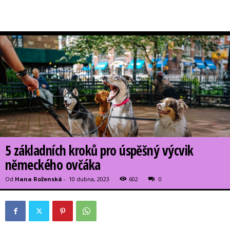
5 základních kroků pro úspěšný výcvik
německého ovčáka
Od
Hana Roženská
-
10 dubna, 2023
602
0