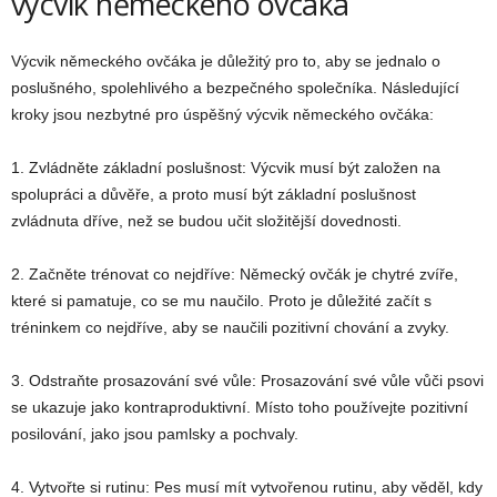
výcvik německého ovčáka
Výcvik německého ovčáka je důležitý pro to, aby se jednalo o
poslušného, spolehlivého a bezpečného společníka. Následující
kroky jsou nezbytné pro úspěšný výcvik německého ovčáka:
1. Zvládněte základní poslušnost: Výcvik musí být založen na
spolupráci a důvěře, a proto musí být základní poslušnost
zvládnuta dříve, než se budou učit složitější dovednosti.
2. Začněte trénovat co nejdříve: Německý ovčák je chytré zvíře,
které si pamatuje, co se mu naučilo. Proto je důležité začít s
tréninkem co nejdříve, aby se naučili pozitivní chování a zvyky.
3. Odstraňte prosazování své vůle: Prosazování své vůle vůči psovi
se ukazuje jako kontraproduktivní. Místo toho používejte pozitivní
posilování, jako jsou pamlsky a pochvaly.
4. Vytvořte si rutinu: Pes musí mít vytvořenou rutinu, aby věděl, kdy