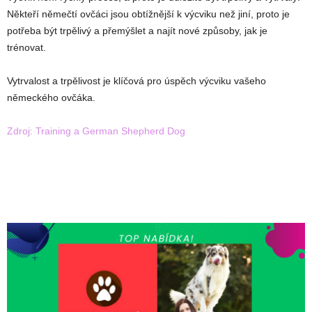
Někteří němečtí ovčáci jsou obtížnější k výcviku než jiní, proto je
potřeba být trpělivý a přemýšlet a najít nové způsoby, jak je
trénovat.
Vytrvalost a trpělivost je klíčová pro úspěch výcviku vašeho
německého ovčáka.
Zdroj: Training a German Shepherd Dog