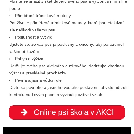
Musíte se snažit získat důvěru svého psa a vytvořit s ním silné
pouto.
Přiměřené tréninkové metody
Používejte přiměřené tréninkové metody, které jsou efektivní,
ale neškodí vašemu psu.
Poslušnost a výcvik
Ujistěte se, že váš pes je poslušný a cvičený, aby porozuměl
vašim příkazům.
Pohyb a výživa
Udržujte svého psa aktivního a zdravého, dodržujte vhodnou
výživu a pravidelné procházky.
Pevná a jasná vůdčí role
Držte se pevného a jasného vůdčího postavení, abyste udrželi
kontrolu nad svým psem a vyvinuli pozitivní vztah.
Online psí škola v AKCI