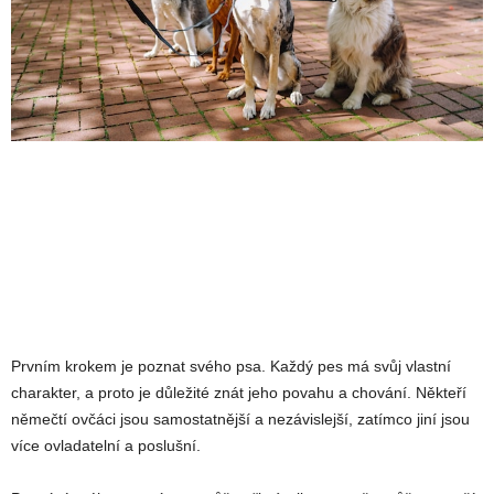
Prvním krokem je poznat svého psa. Každý pes má svůj vlastní
charakter, a proto je důležité znát jeho povahu a chování. Někteří
němečtí ovčáci jsou samostatnější a nezávislejší, zatímco jiní jsou
více ovladatelní a poslušní.