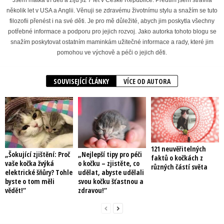
Jsem matka tří dětí a žiju již 7 let v České Republice. Předtím jsem strávila
několik let v USA a Anglii. Věnuji se zdravému životnímu stylu a snažím se tuto
filozofii přenést i na své děti. Je pro mě důležité, abych jim poskytla všechny
potřebné informace a podporu pro jejich rozvoj. Jako autorka tohoto blogu se
snažím poskytovat ostatním maminkám užitečné informace a rady, které jim
pomohou ve výchově a péči o jejich děti.
SOUVISEJÍCÍ ČLÁNKY
VÍCE OD AUTORA
121 neuvěřitelných
„Šokující zjištění: Proč
„Nejlepší tipy pro péči
faktů o kočkách z
vaše kočka žvýká
o kočku – zjistěte, co
různých částí světa
elektrické šňůry? Tohle
udělat, abyste udělali
byste o tom měli
svou kočku šťastnou a
vědět!“
zdravou!“