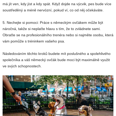
má jít ven, kdy jíst a kdy spát. Když dojde na výcvik, pes bude více
soustředěný a méně nervózní, pokud ví, co od něj očekáváte.
5. Nechejte si pomoci: Práce s německým ovčákem může být
náročná, takže si neplaťte hlavu s tím, že to zvládnete sami.
Obraťte se na profesionálního trenéra nebo si najměte osobu, která
vám pomůže s tréninkem vašeho psa.
Následováním těchto kroků budete mít poslušného a spolehlivého
společníka a váš německý ovčák bude moci být maximálně využit
ve svých schopnostech.