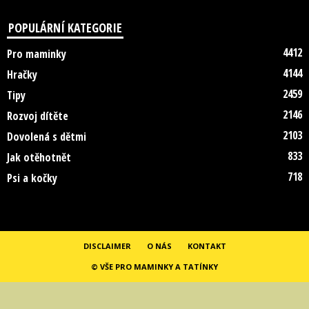
POPULÁRNÍ KATEGORIE
4412
Pro maminky
4144
Hračky
2459
Tipy
2146
Rozvoj dítěte
2103
Dovolená s dětmi
833
Jak otěhotnět
718
Psi a kočky
DISCLAIMER
O NÁS
KONTAKT
© VŠE PRO MAMINKY A TATÍNKY