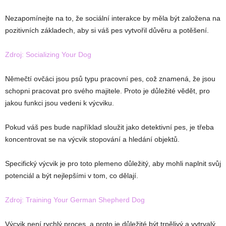
Nezapomínejte na to, že sociální interakce by měla být založena na
pozitivních základech, aby si váš pes vytvořil důvěru a potěšení.
Zdroj: Socializing Your Dog
Němečtí ovčáci jsou psů typu pracovní pes, což znamená, že jsou
schopni pracovat pro svého majitele. Proto je důležité vědět, pro
jakou funkci jsou vedeni k výcviku.
Pokud váš pes bude například sloužit jako detektivní pes, je třeba
koncentrovat se na výcvik stopování a hledání objektů.
Specifický výcvik je pro toto plemeno důležitý, aby mohli naplnit svůj
potenciál a být nejlepšími v tom, co dělají.
Zdroj: Training Your German Shepherd Dog
Výcvik není rychlý proces, a proto je důležité být trpělivý a vytrvalý.