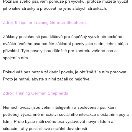
Poznání svého psa vám pomůže při výcviku, protože můžete využít
jeho silné stránky a pracovat na jeho slabých stránkách.
Zdroj: 8 Tips for Training German Shepherds
Základy poslušnosti jsou klíčové pro úspěšný výcvik německého
ovčáka. Vašeho psa naučte základní povely jako sedni, lehni, stůj a
přivolání. Tyto povely jsou důležité pro kontrolu vašeho psa a
spojení s ním.
Pokud váš pes nezná základní povely, je obtížnější s ním pracovat.
Proto je nutné, abyste s nimi začali co nejdříve.
Zdroj: Training German Shepherds
Němečtí ovčáci jsou velmi inteligentní a společenští psi, kteří
potřebují významné množství sociálního interakce s ostatními psy a
lidmi. Proto byste měli svého psa vystavovat novým lidem a
situacím, aby posilnili své sociální dovednosti.