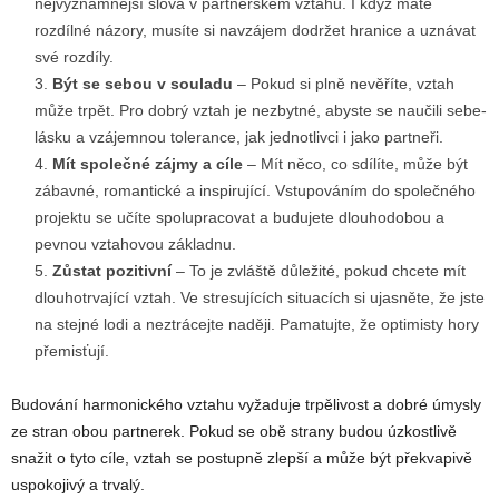
nejvýznamnější slova v partnerském vztahu. I když máte
rozdílné názory, musíte si navzájem dodržet hranice a uznávat
své rozdíly.
Být se sebou v souladu
– Pokud si plně nevěříte, vztah
může trpět. Pro dobrý vztah je nezbytné, abyste se naučili sebe-
lásku a vzájemnou tolerance, jak jednotlivci i jako partneři.
Mít společné zájmy a cíle
– Mít něco, co sdílíte, může být
zábavné, romantické a inspirující. Vstupováním do společného
projektu se učíte spolupracovat a budujete dlouhodobou a
pevnou vztahovou základnu.
Zůstat pozitivní
– To je zvláště důležité, pokud chcete mít
dlouhotrvající vztah. Ve stresujících situacích si ujasněte, že jste
na stejné lodi a neztrácejte naději. Pamatujte, že optimisty hory
přemisťují.
Budování harmonického vztahu vyžaduje trpělivost a dobré úmysly
ze stran obou partnerek. Pokud se obě strany budou úzkostlivě
snažit o tyto cíle, vztah se postupně zlepší a může být překvapivě
uspokojivý a trvalý.