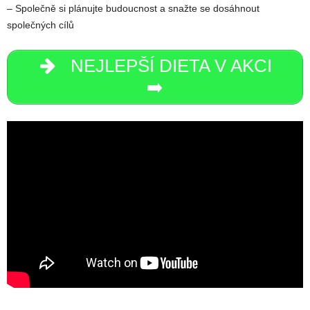
– Společně si plánujte budoucnost a snažte se dosáhnout
společných cílů
NEJLEPŠÍ DIETA V AKCI
➡️