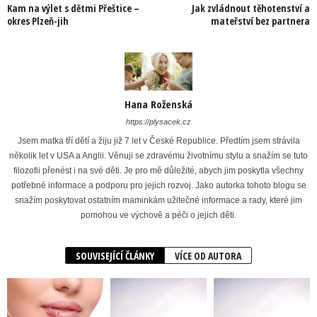
Kam na výlet s dětmi Přeštice –
Jak zvládnout těhotenství a
okres Plzeň-jih
mateřství bez partnera
Hana Roženská
https://plysacek.cz
Jsem matka tří dětí a žiju již 7 let v České Republice. Předtím jsem strávila
několik let v USA a Anglii. Věnuji se zdravému životnímu stylu a snažím se tuto
filozofii přenést i na své děti. Je pro mě důležité, abych jim poskytla všechny
potřebné informace a podporu pro jejich rozvoj. Jako autorka tohoto blogu se
snažím poskytovat ostatním maminkám užitečné informace a rady, které jim
pomohou ve výchově a péči o jejich děti.
SOUVISEJÍCÍ ČLÁNKY
VÍCE OD AUTORA