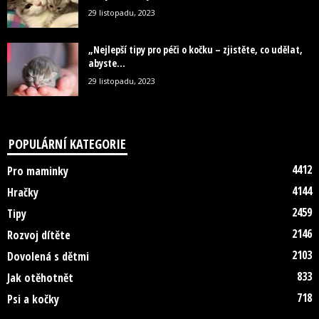
29 listopadu, 2023
„Nejlepší tipy pro péči o kočku – zjistěte, co udělat,
abyste...
29 listopadu, 2023
POPULÁRNÍ KATEGORIE
4412
Pro maminky
4144
Hračky
2459
Tipy
2146
Rozvoj dítěte
2103
Dovolená s dětmi
833
Jak otěhotnět
718
Psi a kočky