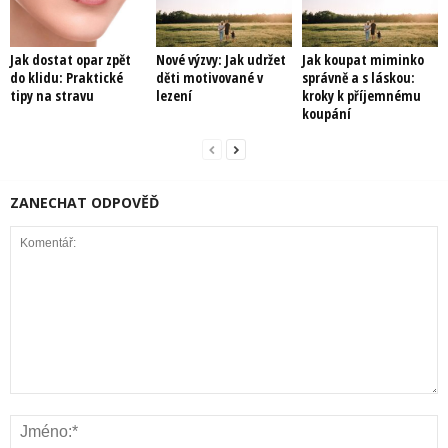
Jak dostat opar zpět
Nové výzvy: Jak udržet
Jak koupat miminko
do klidu: Praktické
děti motivované v
správně a s láskou:
tipy na stravu
lezení
kroky k příjemnému
koupání
ZANECHAT ODPOVĚĎ