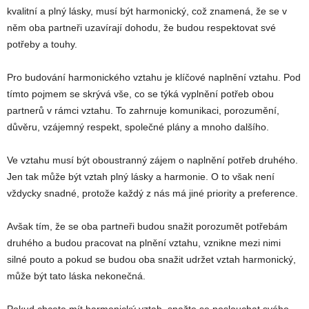
kvalitní a plný lásky, musí být harmonický, což znamená, že se v
něm oba partneři uzavírají dohodu, že budou respektovat své
potřeby a touhy.
Pro budování harmonického vztahu je klíčové naplnění vztahu. Pod
tímto pojmem se skrývá vše, co se týká vyplnění potřeb obou
partnerů v rámci vztahu. To zahrnuje komunikaci, porozumění,
důvěru, vzájemný respekt, společné plány a mnoho dalšího.
Ve vztahu musí být oboustranný zájem o naplnění potřeb druhého.
Jen tak může být vztah plný lásky a harmonie. O to však není
vždycky snadné, protože každý z nás má jiné priority a preference.
Avšak tím, že se oba partneři budou snažit porozumět potřebám
druhého a budou pracovat na plnění vztahu, vznikne mezi nimi
silné pouto a pokud se budou oba snažit udržet vztah harmonický,
může být tato láska nekonečná.
Pokud chcete mít harmonický vztah, snažte se poslouchat svého