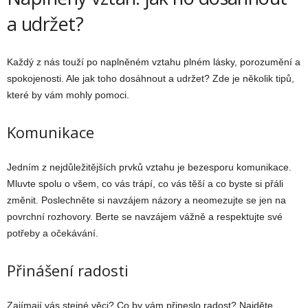
a udržet?
Každý z nás touží po naplněném vztahu plném lásky, porozumění a
spokojenosti. Ale jak toho dosáhnout a udržet? Zde je několik tipů,
které by vám mohly pomoci.
Komunikace
Jedním z nejdůležitějších prvků vztahu je bezesporu komunikace.
Mluvte spolu o všem, co vás trápí, co vás těší a co byste si přáli
změnit. Poslechněte si navzájem názory a neomezujte se jen na
povrchní rozhovory. Berte se navzájem vážně a respektujte své
potřeby a očekávání.
Přinášení radosti
Zajímají vás stejné věci? Co by vám přineslo radost? Najděte