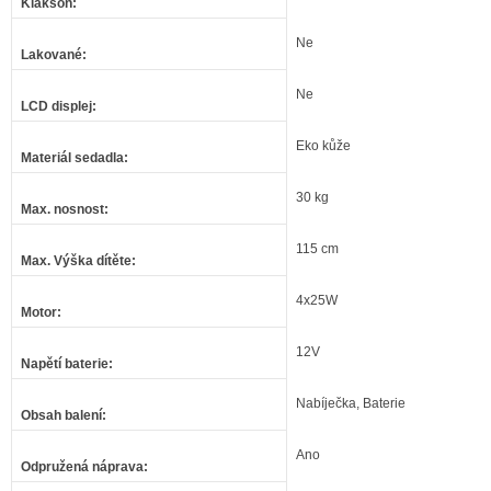
Klakson
:
Ne
Lakované
:
Ne
LCD displej
:
Eko kůže
Materiál sedadla
:
30 kg
Max. nosnost
:
115 cm
Max. Výška dítěte
:
4x25W
Motor
:
12V
Napětí baterie
:
Nabíječka, Baterie
Obsah balení
:
Ano
Odpružená náprava
: