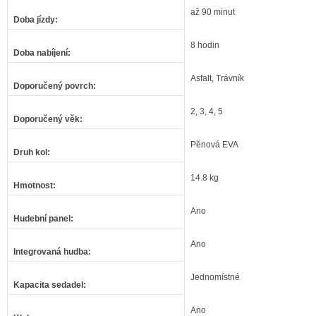
až 90 minut
Doba jízdy
:
8 hodin
Doba nabíjení
:
Asfalt, Trávník
Doporučený povrch
:
2, 3, 4, 5
Doporučený věk
:
Pěnová EVA
Druh kol
:
14.8 kg
Hmotnost
:
Ano
Hudební panel
:
Ano
Integrovaná hudba
:
Jednomístné
Kapacita sedadel
:
Ano