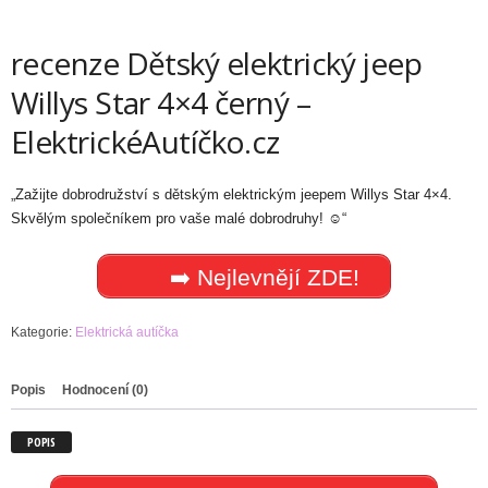
recenze Dětský elektrický jeep
Willys Star 4×4 černý –
ElektrickéAutíčko.cz
„Zažijte dobrodružství s dětským elektrickým jeepem Willys Star 4×4.
Skvělým společníkem pro vaše malé dobrodruhy! ☺️“
➡️ Nejlevnějí ZDE!
Kategorie:
Elektrická autíčka
Popis
Hodnocení (0)
POPIS