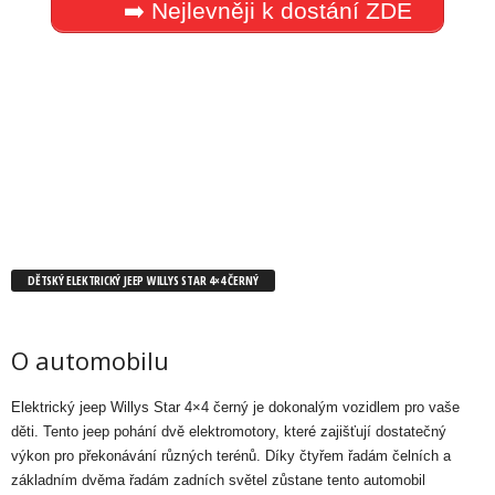
➡️ Nejlevněji k dostání ZDE
DĚTSKÝ ELEKTRICKÝ JEEP WILLYS STAR 4×4 ČERNÝ
O automobilu
Elektrický jeep Willys Star 4×4 černý je dokonalým vozidlem pro vaše
děti. Tento jeep pohání dvě elektromotory, které zajišťují dostatečný
výkon pro překonávání různých terénů. Díky čtyřem řadám čelních a
základním dvěma řadám zadních světel zůstane tento automobil