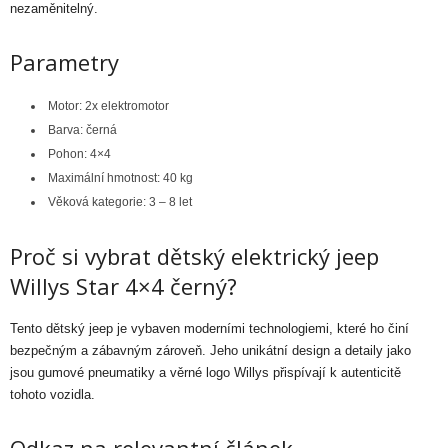
nezaměnitelný.
Parametry
Motor: 2x elektromotor
Barva: černá
Pohon: 4×4
Maximální hmotnost: 40 kg
Věková kategorie: 3 – 8 let
Proč si vybrat dětský elektrický jeep
Willys Star 4×4 černý?
Tento dětský jeep je vybaven moderními technologiemi, které ho činí
bezpečným a zábavným zároveň. Jeho unikátní design a detaily jako
jsou gumové pneumatiky a věrné logo Willys přispívají k autenticitě
tohoto vozidla.
Odkaz na relevantní článek