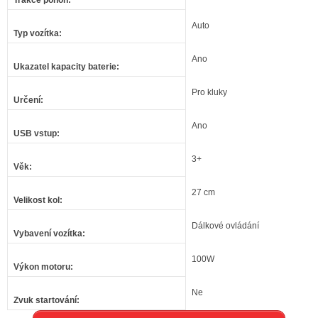
Trakce pohon
:
Auto
Typ vozítka
:
Ano
Ukazatel kapacity baterie
:
Pro kluky
Určení
:
Ano
USB vstup
:
3+
Věk
:
27 cm
Velikost kol
:
Dálkové ovládání
Vybavení vozítka
:
100W
Výkon motoru
:
Ne
Zvuk startování
: