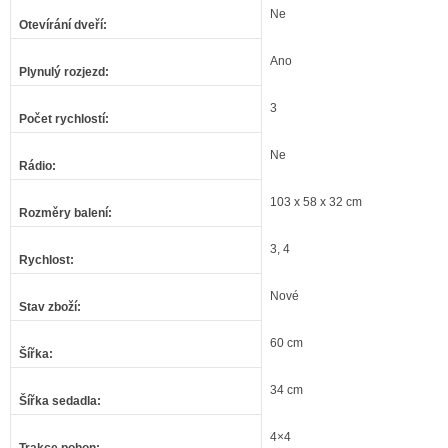
Ne
Otevírání dveří
:
Ano
Plynulý rozjezd
:
3
Počet rychlostí
:
Ne
Rádio
:
103 x 58 x 32 cm
Rozměry balení
:
3, 4
Rychlost
:
Nové
Stav zboží
:
60 cm
Šířka
:
34 cm
Šířka sedadla
:
4×4