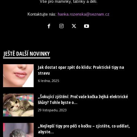
Vše pro maminky, tatínky a děti.
Kontaktujte nás:
hanka.rozenska@seznam.cz
JEŠTĚ DALŠÍ NOVINKY
Jak dostat opar zpět do klidu: Praktické tipy na
stravu
6 ledna, 2025
„Šokující zjištění: Proč vaše kočka žvýká elektrické
šňůry? Tohle byste o...
29 listopadu, 2023
„Nejlepší tipy pro péči o kočku – zjistěte, co udělat,
abyste...