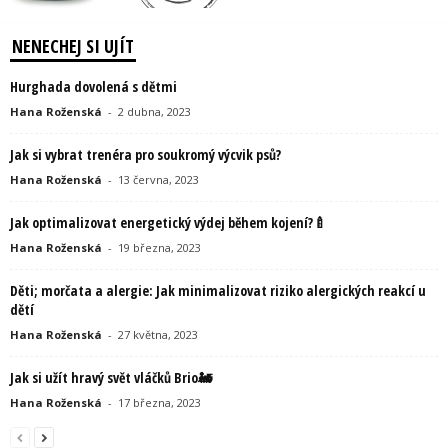
NENECHEJ SI UJÍT
Hurghada dovolená s dětmi
Hana Roženská
-
2 dubna, 2023
Jak si vybrat trenéra pro soukromý výcvik psů?
Hana Roženská
-
13 června, 2023
Jak optimalizovat energetický výdej během kojení?🍼
Hana Roženská
-
19 března, 2023
Děti; morčata a alergie: Jak minimalizovat riziko alergických reakcí u
dětí
Hana Roženská
-
27 května, 2023
Jak si užít hravý svět vláčků Brio🚂
Hana Roženská
-
17 března, 2023