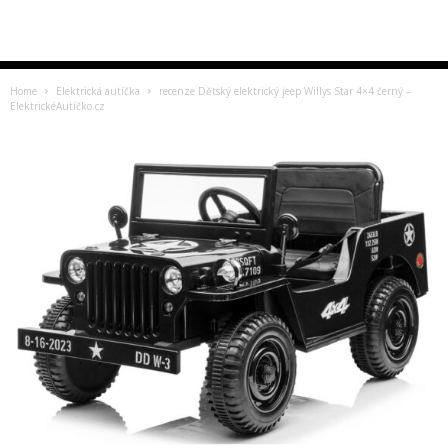
Home
Elektrická autíčka
recenze Dětský elektrický jeep Willys Star 4×4 černý –
ElektrickéAutíčko.cz