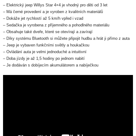
– Elektrický jeep Willys Star 4×4 je vhodný pro děti od 3 let
– Má černé provedení a je vyroben z kvalitních materiálů
– Dokáže jet rychlostí až 5 km/h vpřed i vzad
– Sedačka je vyrobena z příjemného a pohodlného materiálu
– Obsahuje také dveře, které se otevírají a zavírají
– Díky systému Bluetooth si můžete připojit hudbu a hrát ji přímo z auta
– Jeep je vybaven funkčními světly a houkačkou
– Ovládání auta je velmi jednoduché a intuitivní
– Doba jízdy je až 1,5 hodiny po jednom nabití
– Je dodáván s dobíjecím akumulátorem a nabíječkou